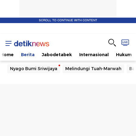
SCROLL TO CONTINUE WITH CONTENT
Home
Berita
Jabodetabek
Internasional
Hukum
Nyago Bumi Sriwijaya
Melindungi Tuah-Marwah
Ba