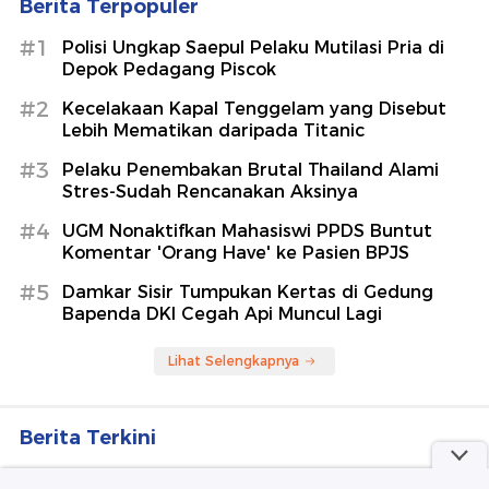
Berita Terpopuler
#1
Polisi Ungkap Saepul Pelaku Mutilasi Pria di
Depok Pedagang Piscok
#2
Kecelakaan Kapal Tenggelam yang Disebut
Lebih Mematikan daripada Titanic
#3
Pelaku Penembakan Brutal Thailand Alami
Stres-Sudah Rencanakan Aksinya
#4
UGM Nonaktifkan Mahasiswi PPDS Buntut
Komentar 'Orang Have' ke Pasien BPJS
#5
Damkar Sisir Tumpukan Kertas di Gedung
Bapenda DKI Cegah Api Muncul Lagi
Lihat Selengkapnya
Berita Terkini
Ini Dugaan Sumber Kebakaran 176 Hektare Lahan