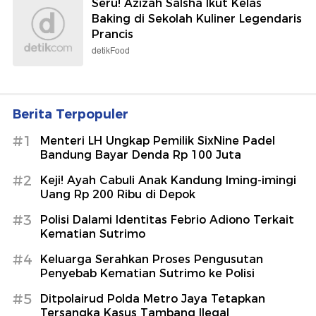
Seru! Azizah Salsha Ikut Kelas
Baking di Sekolah Kuliner Legendaris
Prancis
detikFood
Berita Terpopuler
#1
Menteri LH Ungkap Pemilik SixNine Padel
Bandung Bayar Denda Rp 100 Juta
#2
Keji! Ayah Cabuli Anak Kandung Iming-imingi
Uang Rp 200 Ribu di Depok
#3
Polisi Dalami Identitas Febrio Adiono Terkait
Kematian Sutrimo
#4
Keluarga Serahkan Proses Pengusutan
Penyebab Kematian Sutrimo ke Polisi
#5
Ditpolairud Polda Metro Jaya Tetapkan
Tersangka Kasus Tambang Ilegal