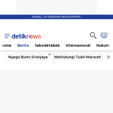
SCROLL TO CONTINUE WITH CONTENT
Home
Berita
Jabodetabek
Internasional
Hukum
Nyago Bumi Sriwijaya
Melindungi Tuah-Marwah
Ba