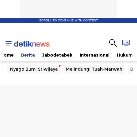
SCROLL TO CONTINUE WITH CONTENT
Home
Berita
Jabodetabek
Internasional
Hukum
Nyago Bumi Sriwijaya
Melindungi Tuah-Marwah
Ba