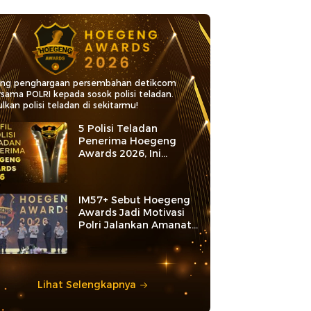
ang penghargaan persembahan detikcom
rsama POLRI kepada sosok polisi teladan.
lkan polisi teladan di sekitarmu!
5 Polisi Teladan
Penerima Hoegeng
Awards 2026, Ini
Kategori dan Kiprahnya
IM57+ Sebut Hoegeng
Awards Jadi Motivasi
Polri Jalankan Amanat
Konstitusi
Lihat Selengkapnya