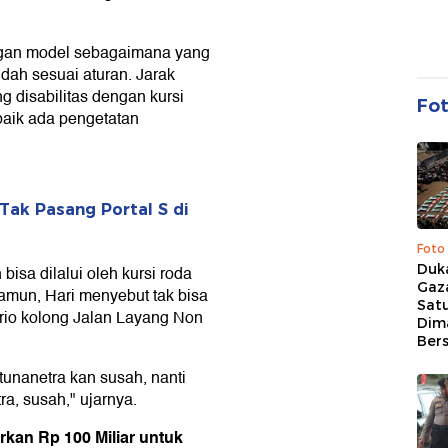
gan model sebagaimana yang
sudah sesuai aturan. Jarak
 disabilitas dengan kursi
Fo
baik ada pengetatan
Tak Pasang Portal S di
Foto
Duk
bisa dilalui oleh kursi roda
Gaz
mun, Hari menyebut tak bisa
Sat
atrio kolong Jalan Layang Non
Dim
Ber
 tunanetra kan susah, nanti
ra, susah," ujarnya.
kan Rp 100 Miliar untuk