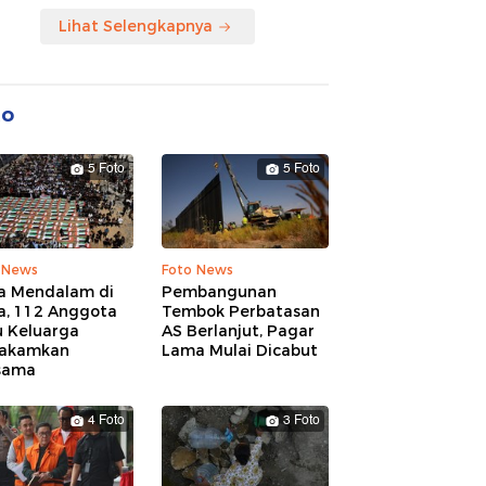
Lihat Selengkapnya
to
5 Foto
5 Foto
 News
Foto News
a Mendalam di
Pembangunan
a, 112 Anggota
Tembok Perbatasan
u Keluarga
AS Berlanjut, Pagar
akamkan
Lama Mulai Dicabut
sama
4 Foto
3 Foto