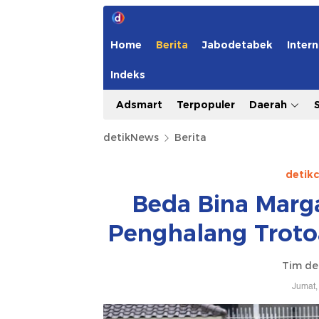
Home
Berita
Jabodetabek
Intern
Indeks
Adsmart
Terpopuler
Daerah
detikNews
Berita
detik
Beda Bina Marg
Penghalang Troto
Tim de
Jumat,