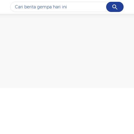
Cancel
Yang sedang ramai dicari
#1
gempa hari ini
#2
gempa
#3
prabowo
#4
iran
#5
demo
Promoted
Terakhir yang dicari
Loading...