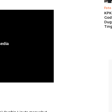
Foto
KPK 
God
Duga
Tin