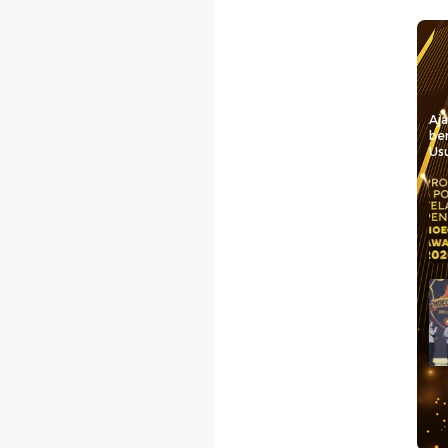
Aj
be
Usu