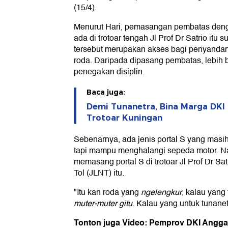
(15/4).
Menurut Hari, pemasangan pembatas den
ada di trotoar tengah Jl Prof Dr Satrio itu 
tersebut merupakan akses bagi penyandang
roda. Daripada dipasang pembatas, lebih 
penegakan disiplin.
Baca juga:
Demi Tunanetra, Bina Marga DKI 
Trotoar Kuningan
Sebenarnya, ada jenis portal S yang masih 
tapi mampu menghalangi sepeda motor. Na
memasang portal S di trotoar Jl Prof Dr S
Tol (JLNT) itu.
"Itu kan roda yang
ngelengkur
, kalau yang
muter-muter gitu
. Kalau yang untuk tunanet
Tonton juga Video: Pemprov DKI Anggar