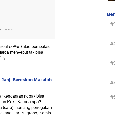
Ber
#
H CONTENT
#
 soal
bollard
atau pembatas
Marga menyebut tak bisa
ity.
#
 Janji Bereskan Masalah
#
ar kendaraan nggak bisa
#
alan Kaki. Karena apa?
nya (cara) memang penegakan
 Jakarta Hari Nugroho, Kamis