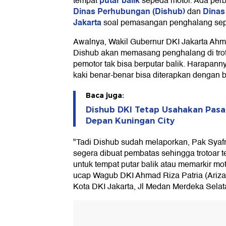
putar balik
tempat
sepeda motor. Ada per
Dinas Perhubungan (Dishub)
Dinas
dan
Jakarta
soal pemasangan penghalang sepe
Awalnya, Wakil Gubernur DKI Jakarta Ah
Dishub akan memasang penghalang di trot
pemotor tak bisa berputar balik. Harapannya
kaki benar-benar bisa diterapkan dengan b
Baca juga:
Dishub DKI Tetap Usahakan Pasa
Depan Kuningan City
"Tadi Dishub sudah melaporkan, Pak Syafr
segera dibuat pembatas sehingga trotoar te
untuk tempat putar balik atau memarkir mot
ucap Wagub DKI Ahmad Riza Patria (Ariza
Kota DKI Jakarta, Jl Medan Merdeka Selatan