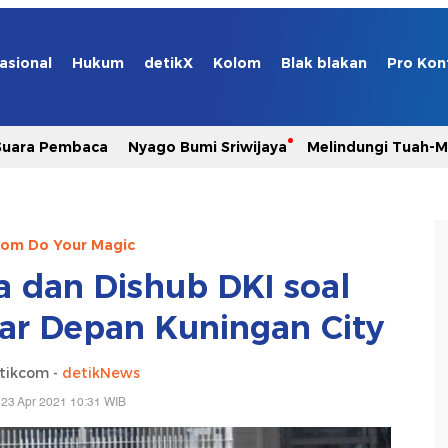
asional
Hukum
detikX
Kolom
Blak blakan
Pro Kon
Suara Pembaca
Nyago Bumi Sriwijaya
Melindungi Tuah-
com Do Your Magic
a dan Dishub DKI soal
ar Depan Kuningan City
tikcom -
detikNews
 23 Apr 2021 10:31 WIB