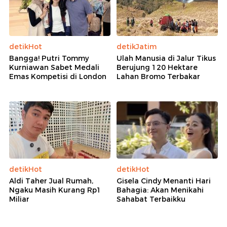
detikHot
detikJatim
Bangga! Putri Tommy
Ulah Manusia di Jalur Tikus
Kurniawan Sabet Medali
Berujung 120 Hektare
Emas Kompetisi di London
Lahan Bromo Terbakar
detikHot
detikHot
Aldi Taher Jual Rumah,
Gisela Cindy Menanti Hari
Ngaku Masih Kurang Rp1
Bahagia: Akan Menikahi
Miliar
Sahabat Terbaikku