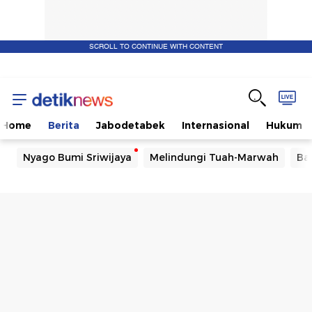
SCROLL TO CONTINUE WITH CONTENT
Home
Berita
Jabodetabek
Internasional
Hukum
Nyago Bumi Sriwijaya
Melindungi Tuah-Marwah
Ba