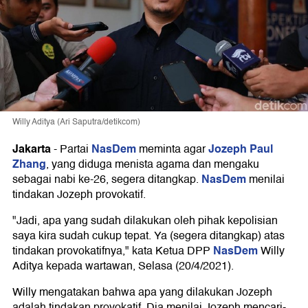
Willy Aditya (Ari Saputra/detikcom)
Jakarta
NasDem
Jozeph Paul
-
Partai
meminta agar
Zhang
, yang diduga menista agama dan mengaku
NasDem
sebagai nabi ke-26, segera ditangkap.
menilai
tindakan Jozeph provokatif.
"Jadi, apa yang sudah dilakukan oleh pihak kepolisian
saya kira sudah cukup tepat. Ya (segera ditangkap) atas
NasDem
tindakan provokatifnya," kata Ketua DPP
Willy
Aditya kepada wartawan, Selasa (20/4/2021).
Willy mengatakan bahwa apa yang dilakukan Jozeph
adalah tindakan provokatif. Dia menilai Jozeph mencari-