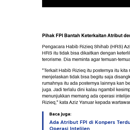
Pihak FPI Bantah Keterkaitan Atribut de
Pengacara Habib Rizieq Shihab (HRS) Az
HRS itu tidak bisa dikaitkan dengan keter
terorisme. Dia meminta agar temuan-temuan i
"Terkait Habib Rizieq itu posternya itu kita
menjelaskan tidak bisa begitu saja disang
rumahnya itu ada posternya lainnya kan b
juga. Jadi terlalu dini kalau ngambil kesim
menunjukkan memang ada operasi intelij
Rizieq," kata Aziz Yanuar kepada wartawan
Baca juga:
Ada Atribut FPI di Konpers Terd
Operasi Intelijen