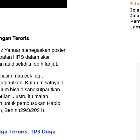
Foto
Jela
Jal
Pem
Lam
ngan Teroris
iz Yanuar menegaskan poster
libatan HRS dalam aksi
tu diselidiki lebih lanjut.
 masih mau cek lagi,
kutpautkan. Kalau misalnya di
elum bisa disangkutpautkan
pulan. Justru itu malah
en untuk pembusukan Habib
, Senin (29/3/2021).
uga Teroris, TP3 Duga