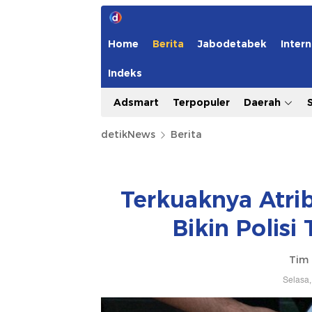
Home
Berita
Jabodetabek
Intern
Indeks
Adsmart
Terpopuler
Daerah
detikNews
Berita
Terkuaknya Atrib
Bikin Polisi
Tim 
Selasa,