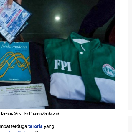
n Bekasi. (Andhika Prasetia/detikcom)
teroris
mpat terduga
yang