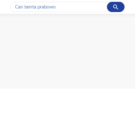
Cancel
Yang sedang ramai dicari
#1
data live draw sgp
#2
kebakaran
#3
prabowo
#4
iran
#5
gempa hari ini
Promoted
Terakhir yang dicari
Loading...