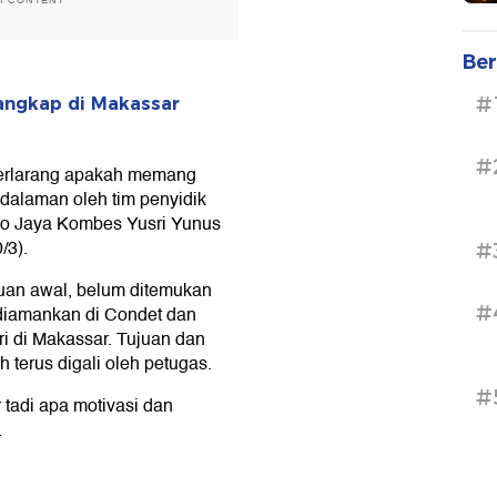
H CONTENT
Ber
#
tangkap di Makassar
#
 terlarang apakah memang
ndalaman oleh tim penyidik
ro Jaya Kombes Yusri Yunus
/3).
#
muan awal, belum ditemukan
#
 diamankan di Condet dan
i di Makassar. Tujuan dan
h terus digali oleh petugas.
#
 tadi apa motivasi dan
.