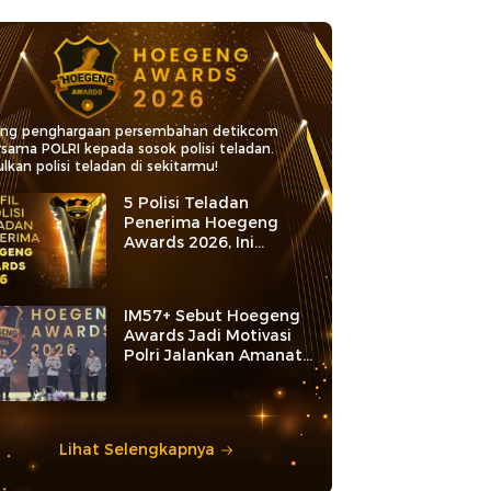
ang penghargaan persembahan detikcom
rsama POLRI kepada sosok polisi teladan.
lkan polisi teladan di sekitarmu!
5 Polisi Teladan
Penerima Hoegeng
Awards 2026, Ini
Kategori dan Kiprahnya
IM57+ Sebut Hoegeng
Awards Jadi Motivasi
Polri Jalankan Amanat
Konstitusi
Lihat Selengkapnya