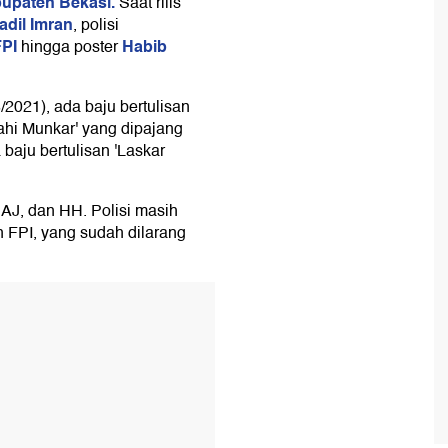
upaten Bekasi.
Saat rilis
Fadil Imran
, polisi
FPI
Habib
hingga poster
/2021), ada baju bertulisan
Nahi Munkar' yang dipajang
 baju bertulisan 'Laskar
, AJ, dan HH. Polisi masih
n FPI, yang sudah dilarang