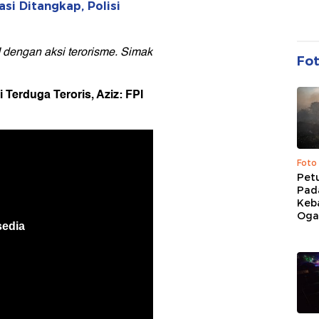
asi Ditangkap, Polisi
 dengan aksi terorisme. Simak
Fo
 Terduga Teroris, Aziz: FPI
Foto
Pet
Pad
Keb
Ogan