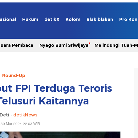
asional
Hukum
detikX
Kolom
Blak blakan
Pro Kon
Suara Pembaca
Nyago Bumi Sriwijaya
Melindungi Tuah-
Round-Up
ut FPI Terduga Teroris
 Telusuri Kaitannya
Deti -
detikNews
 30 Mar 2021 22:03 WIB