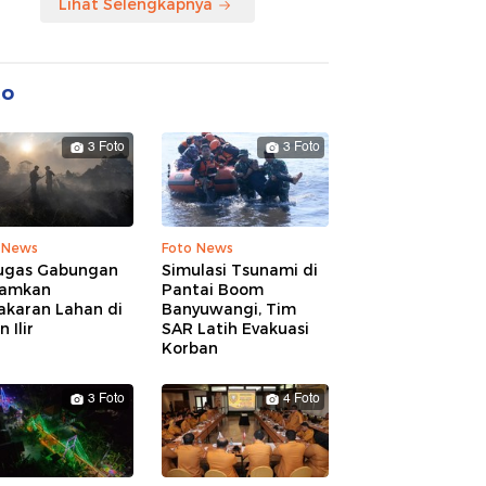
Lihat Selengkapnya
to
3 Foto
3 Foto
 News
Foto News
ugas Gabungan
Simulasi Tsunami di
amkan
Pantai Boom
akaran Lahan di
Banyuwangi, Tim
 Ilir
SAR Latih Evakuasi
Korban
3 Foto
4 Foto