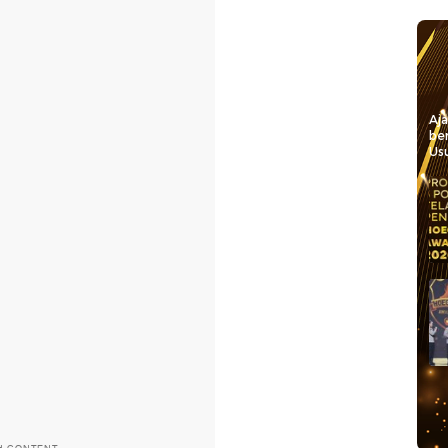
Aj
be
Usu