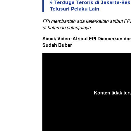
4 Terduga Teroris di Jakarta-Bek
Telusuri Pelaku Lain
FPI membantah ada keterkaitan atribut FPI
di halaman selanjutnya.
Simak Video: Atribut FPI Diamankan dari
Sudah Bubar