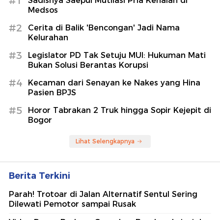
#1
Sadisnya Saepul Mutilasi Pria Kenalan di
Medsos
#2
Cerita di Balik 'Bencongan' Jadi Nama
Kelurahan
#3
Legislator PD Tak Setuju MUI: Hukuman Mati
Bukan Solusi Berantas Korupsi
#4
Kecaman dari Senayan ke Nakes yang Hina
Pasien BPJS
#5
Horor Tabrakan 2 Truk hingga Sopir Kejepit di
Bogor
Lihat Selengkapnya
Berita Terkini
Parah! Trotoar di Jalan Alternatif Sentul Sering
Dilewati Pemotor sampai Rusak