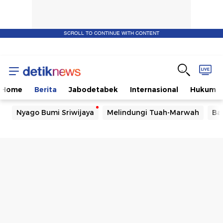
SCROLL TO CONTINUE WITH CONTENT
Home
Berita
Jabodetabek
Internasional
Hukum
Nyago Bumi Sriwijaya
Melindungi Tuah-Marwah
Ba