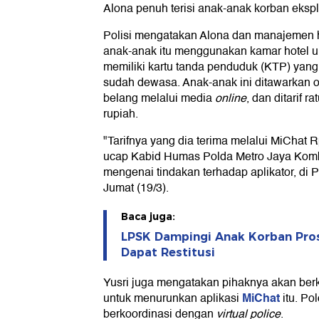
Alona penuh terisi anak-anak korban eksplo
Polisi mengatakan Alona dan manajemen 
anak-anak itu menggunakan kamar hotel unt
memiliki kartu tanda penduduk (KTP) yang
sudah dewasa. Anak-anak ini ditawarkan o
belang melalui media
online
, dan ditarif r
rupiah.
"Tarifnya yang dia terima melalui MiChat R
ucap Kabid Humas Polda Metro Jaya Komb
mengenai tindakan terhadap aplikator, di P
Jumat (19/3).
Baca juga:
LPSK Dampingi Anak Korban Pros
Dapat Restitusi
Yusri juga mengatakan pihaknya akan ber
MiChat
untuk menurunkan aplikasi
itu. Po
berkoordinasi dengan
virtual police
.