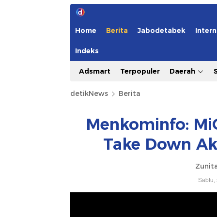
Home
Berita
Jabodetabek
Intern
Indeks
Adsmart
Terpopuler
Daerah
detikNews
Berita
Menkominfo: MiC
Take Down Aku
Zunita
Sabtu,