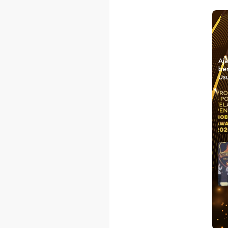
Aj
be
Usu