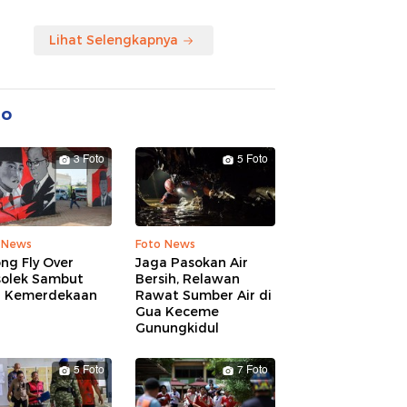
Lihat Selengkapnya
to
3 Foto
5 Foto
 News
Foto News
ng Fly Over
Jaga Pasokan Air
solek Sambut
Bersih, Relawan
 Kemerdekaan
Rawat Sumber Air di
Gua Keceme
Gunungkidul
5 Foto
7 Foto