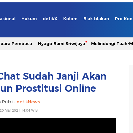
asional
Hukum
detikX
Kolom
Blak blakan
Pro Kon
Suara Pembaca
Nyago Bumi Sriwijaya
Melindungi Tuah-
hat Sudah Janji Akan
n Prostitusi Online
 Putri -
detikNews
 20 Mar 2021 14:04 WIB