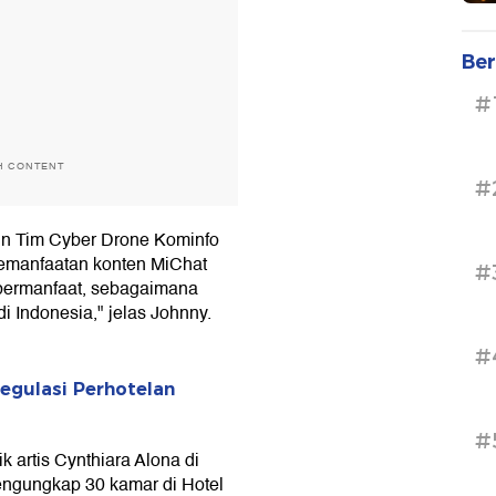
Ber
#
H CONTENT
#
un Tim Cyber Drone Kominfo
 pemanfaatan konten MiChat
#
n bermanfaat, sebagaimana
 Indonesia," jelas Johnny.
#
egulasi Perhotelan
#
 artis Cynthiara Alona di
engungkap 30 kamar di Hotel