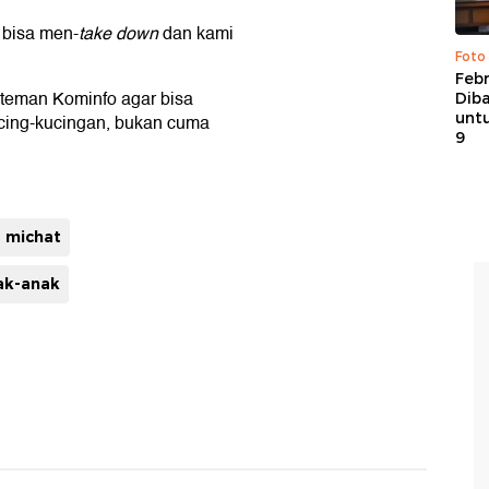
 bisa men-
take down
dan kami
Foto
Febr
teman Kominfo agar bisa
Dib
untu
ucing-kucingan, bukan cuma
9
michat
nak-anak