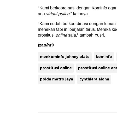
"Kami berkoordinasi dengan Kominfo agar
ada
virtual police
," katanya.
"Kami sudah berkoordinasi dengan teman-
menekan tapi ini berjalan terus. Mereka k
prostitusi
online
saja," tambah Yusri.
(zap/hri)
menkominfo johnny plate
kominfo
prostitusi online
prostitusi online a
polda metro jaya
cynthiara alona