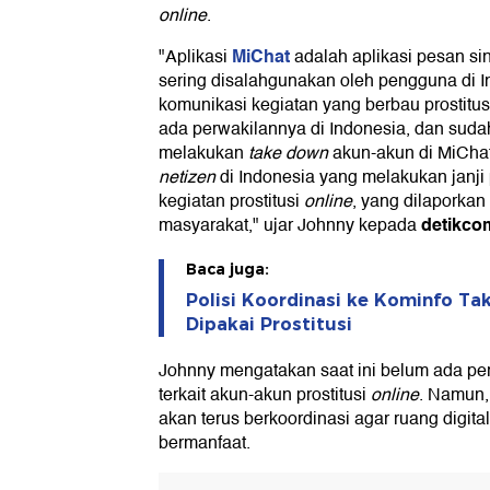
online
.
MiChat
"Aplikasi
adalah aplikasi pesan si
sering disalahgunakan oleh pengguna di 
komunikasi kegiatan yang berbau prostitu
ada perwakilannya di Indonesia, dan sud
melakukan
take down
akun-akun di MiCha
netizen
di Indonesia yang melakukan janj
kegiatan prostitusi
online
, yang dilaporkan
detikco
masyarakat," ujar Johnny kepada
Baca juga:
Polisi Koordinasi ke Kominfo Ta
Dipakai Prostitusi
Johnny mengatakan saat ini belum ada perm
terkait akun-akun prostitusi
online
. Namun,
akan terus berkoordinasi agar ruang digita
bermanfaat.