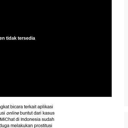
gkat bicara terkait aplikasi
usi
online
buntut dari kasus
 MiChat di Indonesia sudah
duga melakukan prostitusi