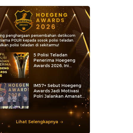
ang penghargaan persembahan detikcom
rsama POLRI kepada sosok polisi teladan.
lkan polisi teladan di sekitarmu!
5 Polisi Teladan
Penerima Hoegeng
Awards 2026, Ini
Kategori dan Kiprahnya
IM57+ Sebut Hoegeng
Awards Jadi Motivasi
Polri Jalankan Amanat
Konstitusi
Lihat Selengkapnya