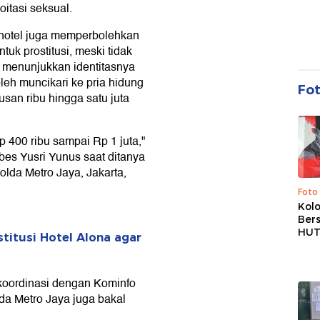
itasi seksual.
hotel juga memperbolehkan
uk prostitusi, meski tidak
 menunjukkan identitasnya
leh muncikari ke pria hidung
Fo
atusan ribu hingga satu juta
p 400 ribu sampai Rp 1 juta,"
es Yusri Yunus saat ditanya
olda Metro Jaya, Jakarta,
Foto
Kolo
Ber
HUT
titusi Hotel Alona agar
koordinasi dengan Kominfo
lda Metro Jaya juga bakal