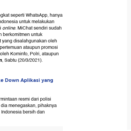
ngkat seperti WhatsApp, hanya
Indonesia untuk melakukan
si
online
. MiChat sendiri sudah
ah berkomitmen untuk
t yang disalahgunakan oleh
i pertemuan ataupun promosi
 oleh Kominfo, Polri, ataupun
m
, Sabtu (20/3/2021).
ke Down Aplikasi yang
intaan resmi dari polisi
 dia menegaskan, pihaknya
l Indonesia bersih dan