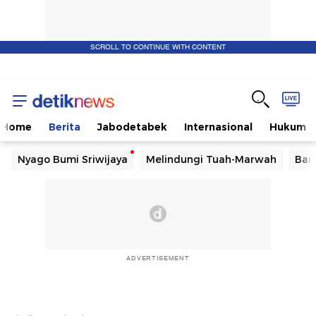
SCROLL TO CONTINUE WITH CONTENT
Home
Berita
Jabodetabek
Internasional
Hukum
Nyago Bumi Sriwijaya
Melindungi Tuah-Marwah
Ban
ADVERTISEMENT