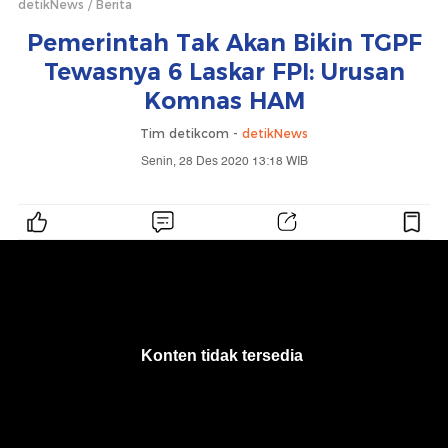
detikNews
Berita
Pemerintah Tak Akan Bikin TGPF
Tewasnya 6 Laskar FPI: Urusan
Komnas HAM
Tim detikcom -
detikNews
Senin, 28 Des 2020 13:18 WIB