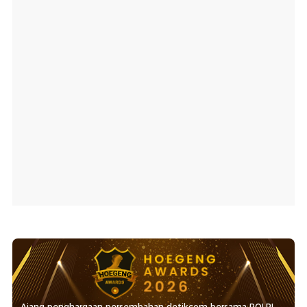
Ajang penghargaan persembahan detikcom bersama POLRI