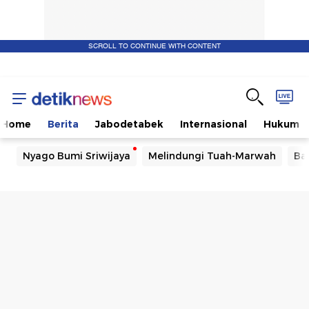
SCROLL TO CONTINUE WITH CONTENT
Home
Berita
Jabodetabek
Internasional
Hukum
Nyago Bumi Sriwijaya
Melindungi Tuah-Marwah
Ba