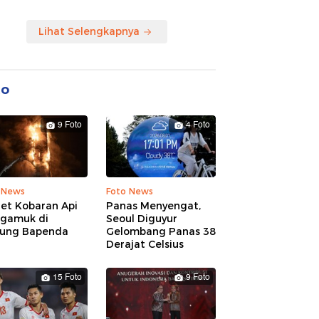
Lihat Selengkapnya
to
9 Foto
4 Foto
 News
Foto News
ret Kobaran Api
Panas Menyengat,
gamuk di
Seoul Diguyur
ung Bapenda
Gelombang Panas 38
Derajat Celsius
15 Foto
9 Foto