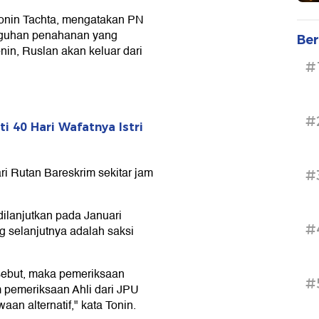
Tonin Tachta, mengatakan PN
guhan penahanan yang
Ber
nin, Ruslan akan keluar dari
#
#
i 40 Hari Wafatnya Istri
i Rutan Bareskrim sekitar jam
#
dilanjutkan pada Januari
#
 selanjutnya adalah saksi
ebut, maka pemeriksaan
#
m pemeriksaan Ahli dari JPU
n alternatif," kata Tonin.