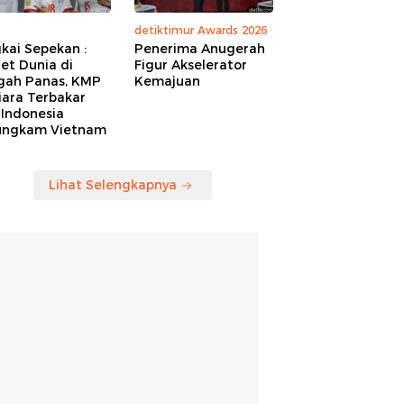
detiktimur Awards 2026
kai Sepekan :
Penerima Anugerah
et Dunia di
Figur Akselerator
gah Panas, KMP
Kemajuan
iara Terbakar
 Indonesia
ungkam Vietnam
Lihat Selengkapnya