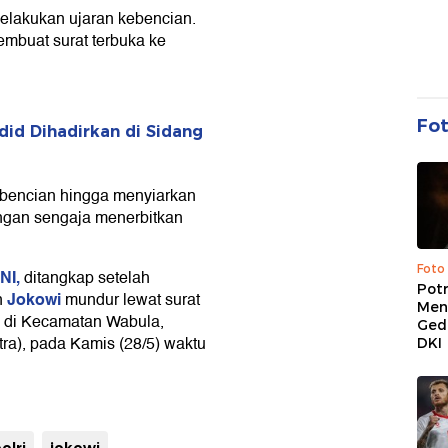
elakukan ujaran kebencian.
mbuat surat terbuka ke
Fo
id Dihadirkan di Sidang
ebencian hingga menyiarkan
ngan sengaja menerbitkan
Foto
NI,
ditangkap setelah
Pot
Jokowi
n
mundur lewat surat
Men
a di Kecamatan Wabula,
Ged
ra), pada Kamis (28/5) waktu
DKI