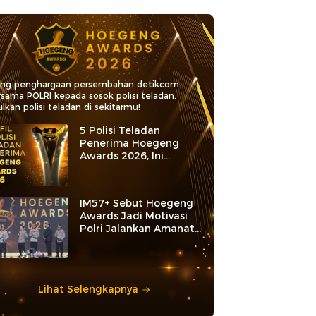
ang penghargaan persembahan detikcom
rsama POLRI kepada sosok polisi teladan.
lkan polisi teladan di sekitarmu!
5 Polisi Teladan
Penerima Hoegeng
Awards 2026, Ini
Kategori dan Kiprahnya
IM57+ Sebut Hoegeng
Awards Jadi Motivasi
Polri Jalankan Amanat
Konstitusi
Lihat Selengkapnya