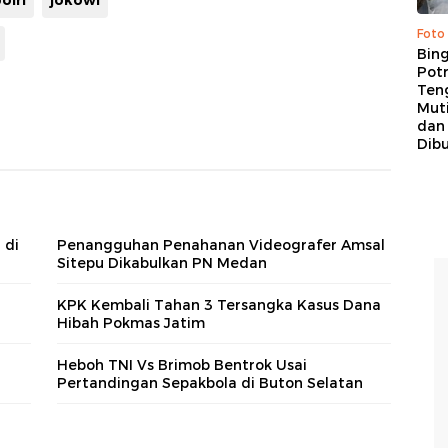
olri
jokowi
Foto
Bing
Potr
Ten
Mut
dan
Dib
 di
Penangguhan Penahanan Videografer Amsal
Sitepu Dikabulkan PN Medan
KPK Kembali Tahan 3 Tersangka Kasus Dana
Hibah Pokmas Jatim
Heboh TNI Vs Brimob Bentrok Usai
Pertandingan Sepakbola di Buton Selatan