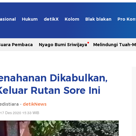
asional
Hukum
detikX
Kolom
Blak blakan
Pro Kon
Suara Pembaca
Nyago Bumi Sriwijaya
Melindungi Tuah-
nahanan Dikabulkan,
eluar Rutan Sore Ini
edistiara -
detikNews
 17 Des 2020 15:33 WIB