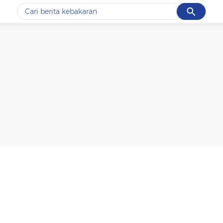
Cancel
Yang sedang ramai dicari
#1
data live draw sgp
#2
k-talk
#3
kebakaran
#4
prabowo
#5
gempa hari ini
Promoted
Terakhir yang dicari
Loading...