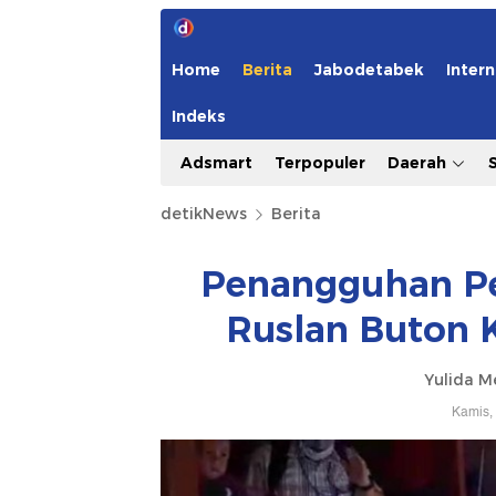
Home
Berita
Jabodetabek
Intern
Indeks
Adsmart
Terpopuler
Daerah
detikNews
Berita
Penangguhan Pe
Ruslan Buton K
Yulida M
Kamis,