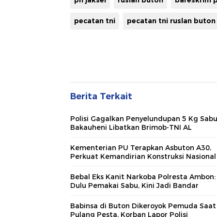
pn jaksel
ruslan buton
bareskrim p
pecatan tni
pecatan tni ruslan buton
Berita Terkait
Polisi Gagalkan Penyelundupan 5 Kg Sabu
Bakauheni Libatkan Brimob-TNI AL
Kementerian PU Terapkan Asbuton A30,
Perkuat Kemandirian Konstruksi Nasional
Bebal Eks Kanit Narkoba Polresta Ambon:
Dulu Pemakai Sabu, Kini Jadi Bandar
Babinsa di Buton Dikeroyok Pemuda Saat
Pulang Pesta, Korban Lapor Polisi