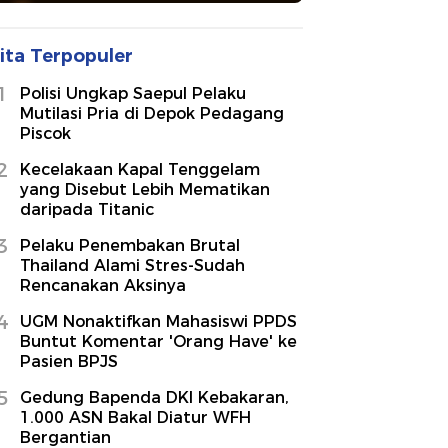
ita Terpopuler
1
Polisi Ungkap Saepul Pelaku
Mutilasi Pria di Depok Pedagang
Piscok
2
Kecelakaan Kapal Tenggelam
yang Disebut Lebih Mematikan
daripada Titanic
3
Pelaku Penembakan Brutal
Thailand Alami Stres-Sudah
Rencanakan Aksinya
4
UGM Nonaktifkan Mahasiswi PPDS
Buntut Komentar 'Orang Have' ke
Pasien BPJS
5
Gedung Bapenda DKI Kebakaran,
1.000 ASN Bakal Diatur WFH
Bergantian