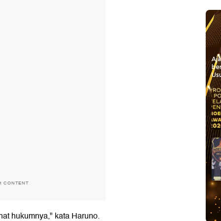
Aj
be
Usu
H CONTENT
at hukumnya," kata Haruno.