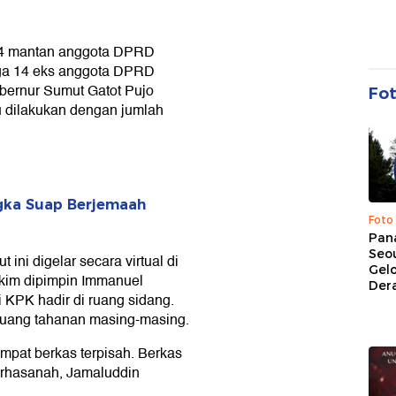
14 mantan anggota DPRD
ga 14 eks anggota DPRD
ubernur Sumut Gatot Pujo
Fo
 dilakukan dengan jumlah
gka Suap Berjemaah
Foto
Pan
Seou
ni digelar secara virtual di
Gel
akim dipimpin Immanuel
Dera
 KPK hadir di ruang sidang.
 ruang tahanan masing-masing.
mpat berkas terpisah. Berkas
rhasanah, Jamaluddin