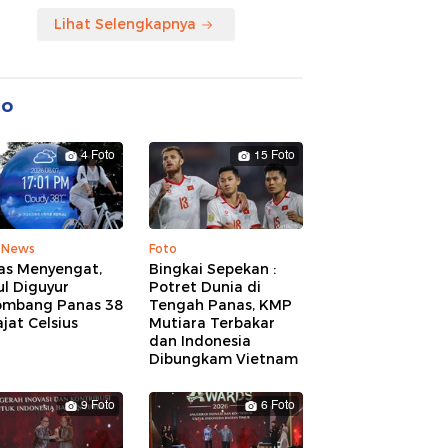
Lihat Selengkapnya
to
4 Foto
15 Foto
 News
Foto
as Menyengat,
Bingkai Sepekan :
l Diguyur
Potret Dunia di
ombang Panas 38
Tengah Panas, KMP
jat Celsius
Mutiara Terbakar
dan Indonesia
Dibungkam Vietnam
9 Foto
6 Foto