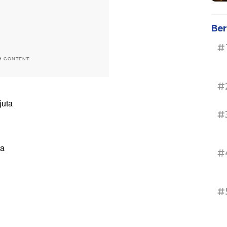
Ber
#
H CONTENT
#
juta
#
ta
#
#