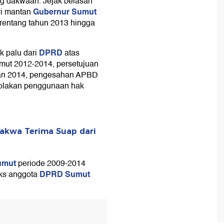
g dakwaan. Jejak belasan
Gubernur Sumut
ri mantan
 rentang tahun 2013 hingga
DPRD
ok palu dari
atas
ut 2012-2014, persetujuan
an 2014, pengesahan APBD
nolakan penggunaan hak
akwa Terima Suap dari
umut
periode 2009-2014
DPRD Sumut
eks anggota