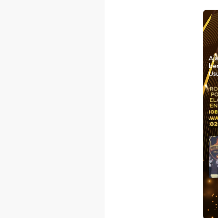
Aj
be
Usu