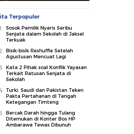
ita Terpopuler
1
Sosok Pemilik Nyaris Seribu
Senjata dalam Sekolah di Jaksel
Terkuak
2
Bisik-bisik Reshuffle Setelah
Agustusan Mencuat Lagi
3
Kata 2 Pihak soal Konflik Yayasan
Terkait Ratusan Senjata di
Sekolah
4
Turki, Saudi dan Pakistan Teken
Pakta Pertahanan di Tengah
Ketegangan Timteng
5
Bercak Darah hingga Tulang
Ditemukan di Konter Bos HP
Ambarawa Tewas Dibunuh