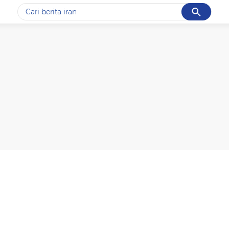
Cancel
Yang sedang ramai dicari
#1
data live draw sgp
#2
iran
#3
senjata
#4
prabowo
#5
gempa hari ini
Promoted
Terakhir yang dicari
Loading...