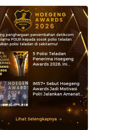
ang penghargaan persembahan detikcom
rsama POLRI kepada sosok polisi teladan.
lkan polisi teladan di sekitarmu!
5 Polisi Teladan
Penerima Hoegeng
Awards 2026, Ini
Kategori dan Kiprahnya
IM57+ Sebut Hoegeng
Awards Jadi Motivasi
Polri Jalankan Amanat
Konstitusi
Lihat Selengkapnya