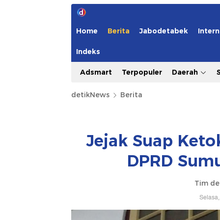
Home
Berita
Jabodetabek
Intern
Indeks
Adsmart
Terpopuler
Daerah
detikNews
Berita
Jejak Suap Keto
DPRD Sumut
Tim de
Selasa,