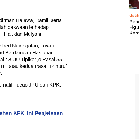
deti
dirman Halawa, Ramli, serta
Pen
alah dakwaan terhadap
Figu
Kem
Hilal, dan Mulyani.
obert Nainggolan, Layari
ad Pardamean Hasibuan.
al 18 UU Tipikor jo Pasal 55
KUHP atau kedua Pasal 12 huruf
.
rnatif," ucap JPU dari KPK,
ahan KPK, Ini Penjelasan