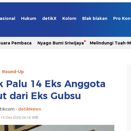
asional
Hukum
detikX
Kolom
Blak blakan
Pro Kon
Suara Pembaca
Nyago Bumi Sriwijaya
Melindungi Tuah-
Round-Up
k Palu 14 Eks Anggota
 dari Eks Gubsu
tikcom -
detikNews
 15 Des 2020 06:16 WIB