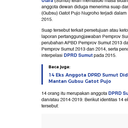
Utara
(Sumut) telah memasuki masa sidan
anggota dewan diduga menerima suap da
(Gubsu) Gatot Pujo Nugroho terjadi dalam
2015.
Suap tersebut terkait persetujuan atau ket
laporan pertanggungjawaban Pemprov Sum
perubahan APBD Pemprov Sumut 2013 d
Pemprov Sumut 2013 dan 2014, serta pe
DPRD Sumut
interpelasi
pada 2015.
Baca juga:
14 Eks Anggota DPRD Sumut Did
Mantan Gubsu Gatot Pujo
DPRD S
14 orang itu merupakan anggota
dan/atau 2014-2019. Berikut identitas 14 
tersebut: