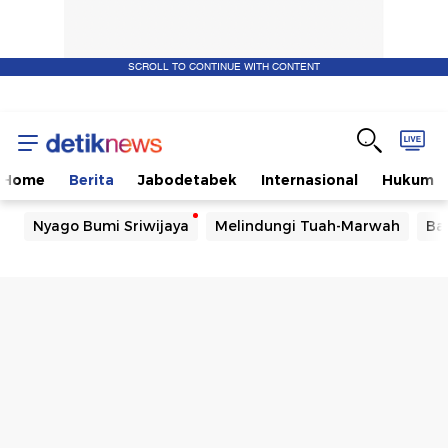
SCROLL TO CONTINUE WITH CONTENT
Home
Berita
Jabodetabek
Internasional
Hukum
Nyago Bumi Sriwijaya
Melindungi Tuah-Marwah
Ba