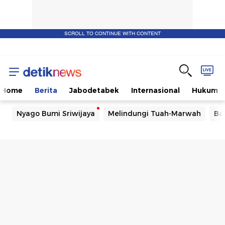
SCROLL TO CONTINUE WITH CONTENT
Home
Berita
Jabodetabek
Internasional
Hukum
Nyago Bumi Sriwijaya
Melindungi Tuah-Marwah
Ba