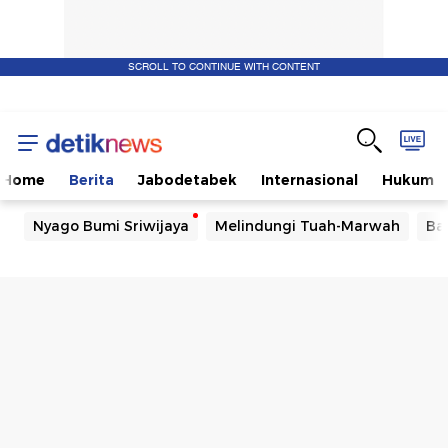
SCROLL TO CONTINUE WITH CONTENT
Home
Berita
Jabodetabek
Internasional
Hukum
Nyago Bumi Sriwijaya
Melindungi Tuah-Marwah
Ba