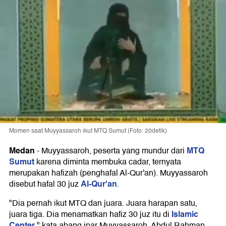
Momen saat Muyyassaroh ikut MTQ Sumut (Foto: 20detik)
Medan
MTQ
-
Muyyassaroh, peserta yang mundur dari
Sumut
karena diminta membuka cadar, ternyata
merupakan hafizah (penghafal Al-Qur'an). Muyyassaroh
Al-Qur'an
disebut hafal 30 juz
.
"Dia pernah ikut MTQ dan juara. Juara harapan satu,
Islamic
juara tiga. Dia menamatkan hafiz 30 juz itu di
Center
," kata abang ipar Muyyassaroh, Abdul Rahman,