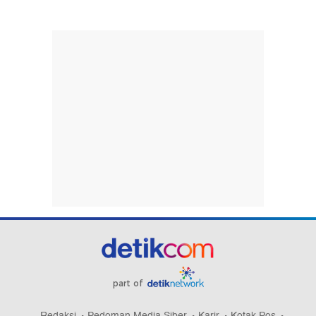
part of
Redaksi
Pedoman Media Siber
Karir
Kotak Pos