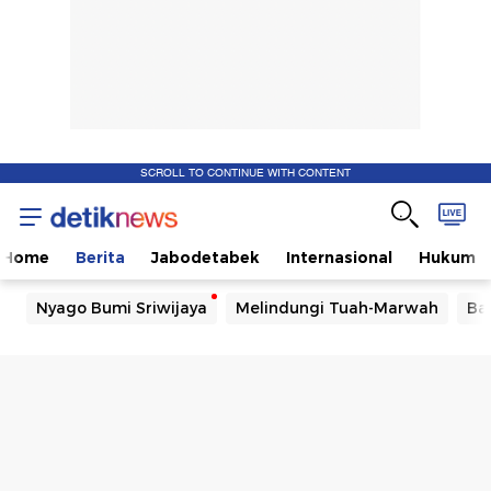
SCROLL TO CONTINUE WITH CONTENT
Home
Berita
Jabodetabek
Internasional
Hukum
Nyago Bumi Sriwijaya
Melindungi Tuah-Marwah
Ba