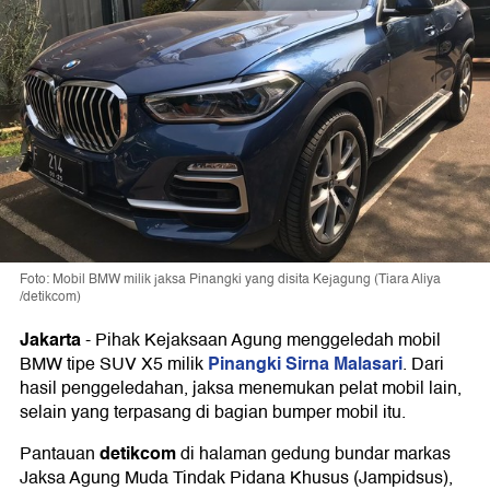
Foto: Mobil BMW milik jaksa Pinangki yang disita Kejagung (Tiara Aliya
/detikcom)
Jakarta
-
Pihak Kejaksaan Agung menggeledah mobil
Pinangki Sirna Malasari
BMW tipe SUV X5 milik
. Dari
hasil penggeledahan, jaksa menemukan pelat mobil lain,
selain yang terpasang di bagian bumper mobil itu.
detikcom
Pantauan
di halaman gedung bundar markas
Jaksa Agung Muda Tindak Pidana Khusus (Jampidsus),