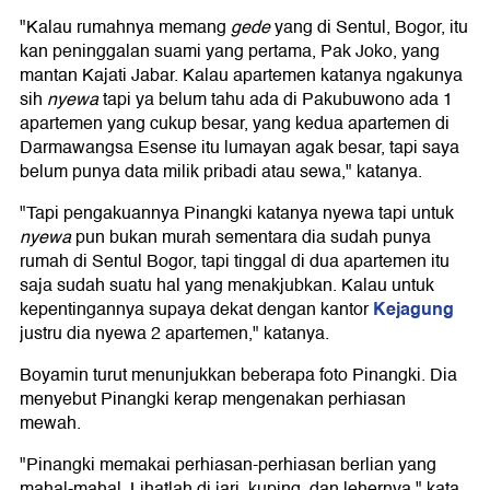
"Kalau rumahnya memang
gede
yang di Sentul, Bogor, itu
kan peninggalan suami yang pertama, Pak Joko, yang
mantan Kajati Jabar. Kalau apartemen katanya ngakunya
sih
nyewa
tapi ya belum tahu ada di Pakubuwono ada 1
apartemen yang cukup besar, yang kedua apartemen di
Darmawangsa Esense itu lumayan agak besar, tapi saya
belum punya data milik pribadi atau sewa," katanya.
"Tapi pengakuannya Pinangki katanya nyewa tapi untuk
nyewa
pun bukan murah sementara dia sudah punya
rumah di Sentul Bogor, tapi tinggal di dua apartemen itu
saja sudah suatu hal yang menakjubkan. Kalau untuk
Kejagung
kepentingannya supaya dekat dengan kantor
justru dia nyewa 2 apartemen," katanya.
Boyamin turut menunjukkan beberapa foto Pinangki. Dia
menyebut Pinangki kerap mengenakan perhiasan
mewah.
"Pinangki memakai perhiasan-perhiasan berlian yang
mahal-mahal. Lihatlah di jari, kuping, dan lehernya," kata