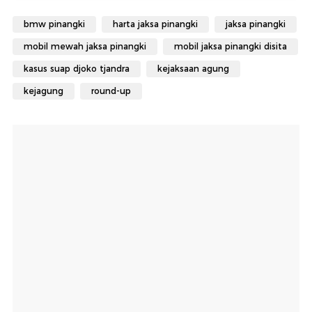
bmw pinangki
harta jaksa pinangki
jaksa pinangki
mobil mewah jaksa pinangki
mobil jaksa pinangki disita
kasus suap djoko tjandra
kejaksaan agung
kejagung
round-up