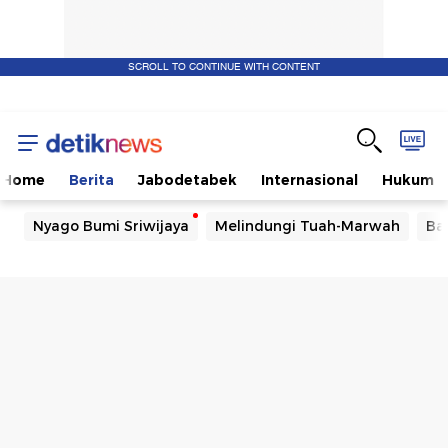
SCROLL TO CONTINUE WITH CONTENT
Home
Berita
Jabodetabek
Internasional
Hukum
Nyago Bumi Sriwijaya
Melindungi Tuah-Marwah
Ba