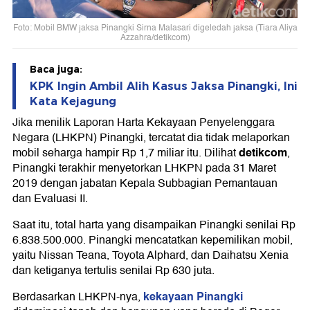
Foto: Mobil BMW jaksa Pinangki Sirna Malasari digeledah jaksa (Tiara Aliya
Azzahra/detikcom)
Baca juga:
KPK Ingin Ambil Alih Kasus Jaksa Pinangki, Ini
Kata Kejagung
Jika menilik Laporan Harta Kekayaan Penyelenggara
Negara (LHKPN) Pinangki, tercatat dia tidak melaporkan
detikcom
mobil seharga hampir Rp 1,7 miliar itu. Dilihat
,
Pinangki terakhir menyetorkan LHKPN pada 31 Maret
2019 dengan jabatan Kepala Subbagian Pemantauan
dan Evaluasi II.
Saat itu, total harta yang disampaikan Pinangki senilai Rp
6.838.500.000. Pinangki mencatatkan kepemilikan mobil,
yaitu Nissan Teana, Toyota Alphard, dan Daihatsu Xenia
dan ketiganya tertulis senilai Rp 630 juta.
kekayaan Pinangki
Berdasarkan LHKPN-nya,