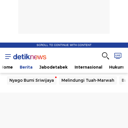
SCROLL TO CONTINUE WITH CONTENT
Home
Berita
Jabodetabek
Internasional
Hukum
Nyago Bumi Sriwijaya
Melindungi Tuah-Marwah
Ba