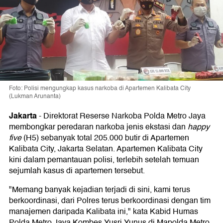
Foto: Polisi mengungkap kasus narkoba di Apartemen Kalibata City
(Lukman Arunanta)
Jakarta
-
Direktorat Reserse Narkoba Polda Metro Jaya
membongkar peredaran narkoba jenis ekstasi dan
happy
five
(H5) sebanyak total 205.000 butir di Apartemen
Kalibata City, Jakarta Selatan. Apartemen Kalibata City
kini dalam pemantauan polisi, terlebih setelah temuan
sejumlah kasus di apartemen tersebut.
"Memang banyak kejadian terjadi di sini, kami terus
berkoordinasi, dari Polres terus berkoordinasi dengan tim
manajemen daripada Kalibata ini," kata Kabid Humas
Polda Metro Jaya Kombes Yusri Yunus di Mapolda Metro