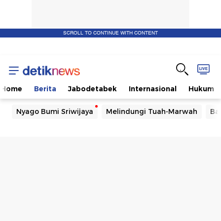
SCROLL TO CONTINUE WITH CONTENT
Home
Berita
Jabodetabek
Internasional
Hukum
Nyago Bumi Sriwijaya
Melindungi Tuah-Marwah
Ba