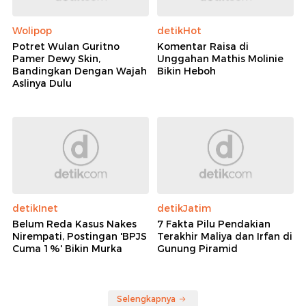
Wolipop
detikHot
Potret Wulan Guritno
Komentar Raisa di
Pamer Dewy Skin,
Unggahan Mathis Molinie
Bandingkan Dengan Wajah
Bikin Heboh
Aslinya Dulu
detikInet
detikJatim
Belum Reda Kasus Nakes
7 Fakta Pilu Pendakian
Nirempati, Postingan 'BPJS
Terakhir Maliya dan Irfan di
Cuma 1%' Bikin Murka
Gunung Piramid
Selengkapnya