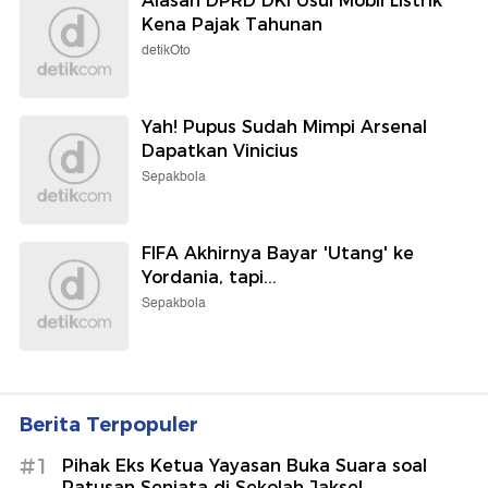
Alasan DPRD DKI Usul Mobil Listrik
Kena Pajak Tahunan
detikOto
Yah! Pupus Sudah Mimpi Arsenal
Dapatkan Vinicius
Sepakbola
FIFA Akhirnya Bayar 'Utang' ke
Yordania, tapi...
Sepakbola
Berita Terpopuler
#1
Pihak Eks Ketua Yayasan Buka Suara soal
Ratusan Senjata di Sekolah Jaksel