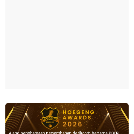
Ajang penghargaan persembahan detikcom bersama POLRI