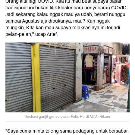
Orang kita lagi COVID. Kita itu mau buat supaya pasar
tradisional ini bukan titik klaster baru penyebaran COVID.
Jadi sekarang kalau nggak mau ya udah, berarti nunggu
sampai Agustus aja dibukanya, mau? Kan nggak
mungkin. Kita kan mau supaya relaksasinya ini terjadi
pelan-pelan," ucap Arief.
Ilustrasi ganjil-genap pasar Foto: Herdi Alif Al Hikam
"Saya cuma minta tolong sama pedagang untuk bersabar.