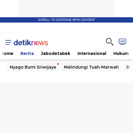
SCROLL TO CONTINUE WITH CONTENT
Home
Berita
Jabodetabek
Internasional
Hukum
Nyago Bumi Sriwijaya
Melindungi Tuah-Marwah
Ba