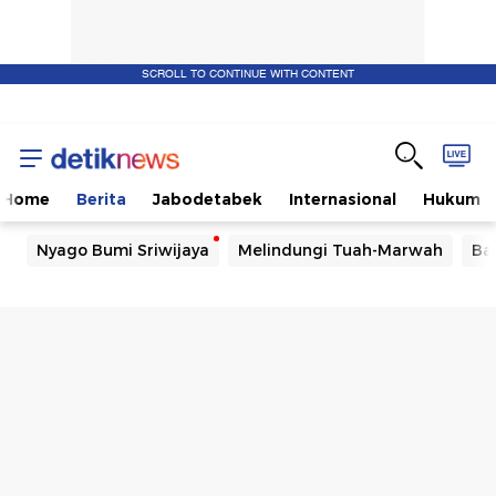
SCROLL TO CONTINUE WITH CONTENT
Home
Berita
Jabodetabek
Internasional
Hukum
Nyago Bumi Sriwijaya
Melindungi Tuah-Marwah
Ba