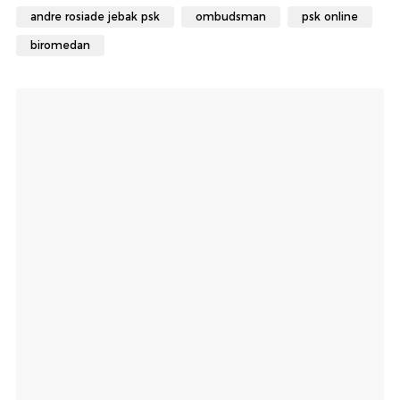
andre rosiade jebak psk
ombudsman
psk online
biromedan