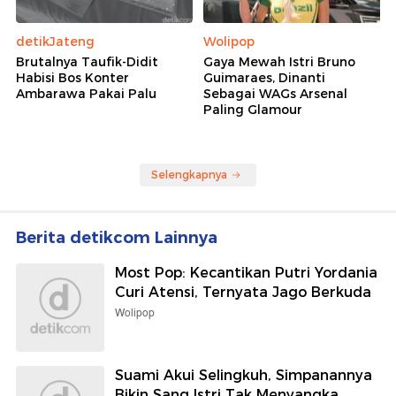
detikJateng
Wolipop
Brutalnya Taufik-Didit
Gaya Mewah Istri Bruno
Habisi Bos Konter
Guimaraes, Dinanti
Ambarawa Pakai Palu
Sebagai WAGs Arsenal
Paling Glamour
Selengkapnya
Berita detikcom Lainnya
Most Pop: Kecantikan Putri Yordania
Curi Atensi, Ternyata Jago Berkuda
Wolipop
Suami Akui Selingkuh, Simpanannya
Bikin Sang Istri Tak Menyangka