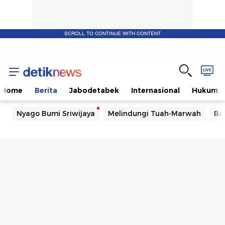
SCROLL TO CONTINUE WITH CONTENT
Home
Berita
Jabodetabek
Internasional
Hukum
Nyago Bumi Sriwijaya
Melindungi Tuah-Marwah
Ba