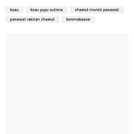
ksau
ksau yuyu sutisna
chaerul montir pesawat
pesawat rakitan chaerul
biromakassar