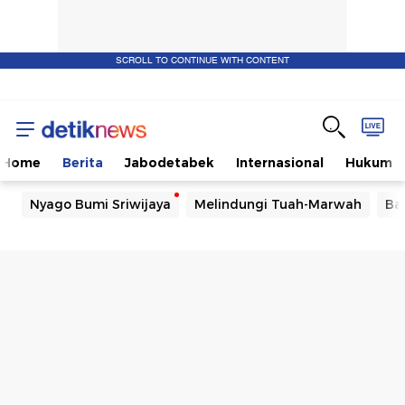
SCROLL TO CONTINUE WITH CONTENT
Home
Berita
Jabodetabek
Internasional
Hukum
Nyago Bumi Sriwijaya
Melindungi Tuah-Marwah
Ba