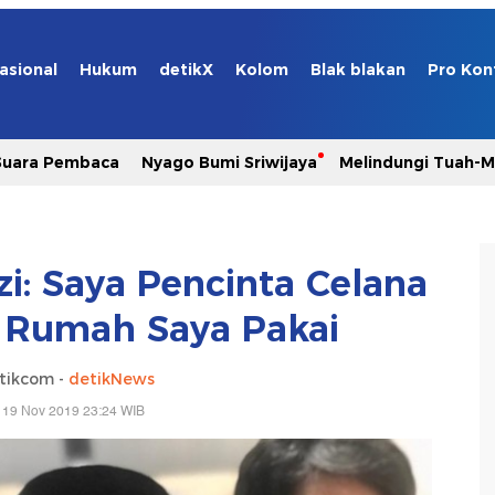
asional
Hukum
detikX
Kolom
Blak blakan
Pro Kon
Suara Pembaca
Nyago Bumi Sriwijaya
Melindungi Tuah-
i: Saya Pencinta Celana
i Rumah Saya Pakai
tikcom -
detikNews
 19 Nov 2019 23:24 WIB