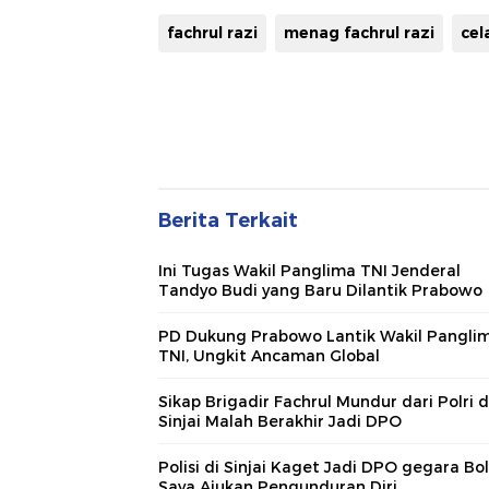
fachrul razi
menag fachrul razi
cel
Berita Terkait
Ini Tugas Wakil Panglima TNI Jenderal
Tandyo Budi yang Baru Dilantik Prabowo
PD Dukung Prabowo Lantik Wakil Pangli
TNI, Ungkit Ancaman Global
Sikap Brigadir Fachrul Mundur dari Polri d
Sinjai Malah Berakhir Jadi DPO
Polisi di Sinjai Kaget Jadi DPO gegara Bol
Saya Ajukan Pengunduran Diri