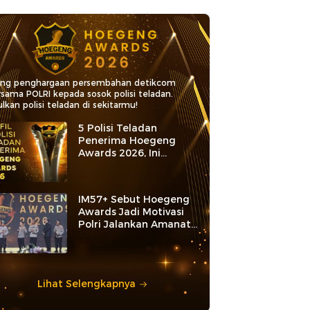
ang penghargaan persembahan detikcom
rsama POLRI kepada sosok polisi teladan.
lkan polisi teladan di sekitarmu!
5 Polisi Teladan
Penerima Hoegeng
Awards 2026, Ini
Kategori dan Kiprahnya
IM57+ Sebut Hoegeng
Awards Jadi Motivasi
Polri Jalankan Amanat
Konstitusi
Lihat Selengkapnya