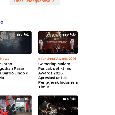
Lihat Selengkapnya
to
7 Foto
9 Foto
 News
detiktimur Awards 2026
akaran
Gemerlap Malam
guskan Pasar
Puncak detiktimur
a Barrio Lindo di
Awards 2026,
via
Apresiasi untuk
Penggerak Indonesia
Timur
3 Foto
5 Foto