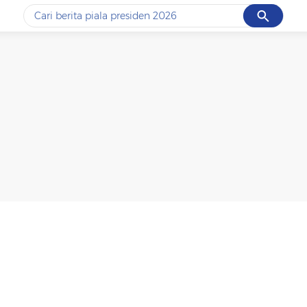
Cancel
Yang sedang ramai dicari
#1
data live draw sgp
#2
piala presiden 2026
#3
prabowo
#4
iran
#5
gempa hari ini
Promoted
Terakhir yang dicari
Loading...