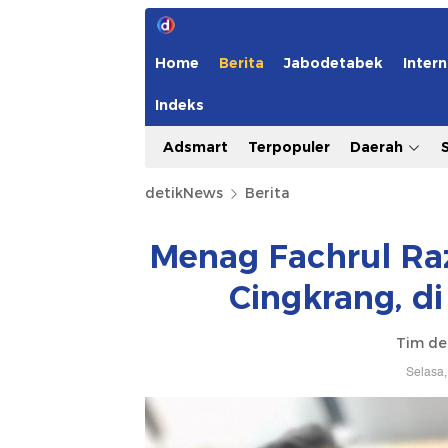
Home
Berita
Jabodetabek
Intern
Indeks
Adsmart
Terpopuler
Daerah
detikNews
Berita
Menag Fachrul Raz
Cingkrang, d
Tim de
Selasa,