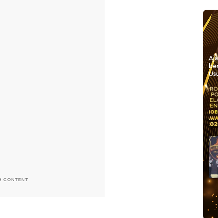
Aj
be
Usu
H CONTENT