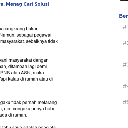
a, Menag Cari Solusi
Ber
#
na cingkrang bukan
 Namun, sebagai pegawai
 masyarakat, sebaiknya tidak
#
yani masyarakat dengan
#
ah, ditambah lagi demi
n PNS atau ASN, maka
pi kalau di rumah atau di
#
#
ngaku tidak pernah melarang
n, dia mengaku punya hobi
ada di rumah.
k tahu saya adalah pencinta