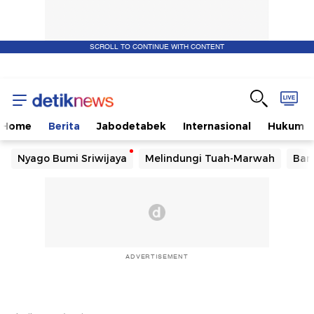
SCROLL TO CONTINUE WITH CONTENT
Home
Berita
Jabodetabek
Internasional
Hukum
Nyago Bumi Sriwijaya
Melindungi Tuah-Marwah
Ban
ADVERTISEMENT