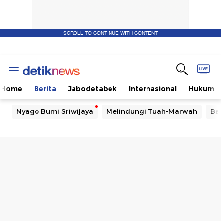
SCROLL TO CONTINUE WITH CONTENT
Home
Berita
Jabodetabek
Internasional
Hukum
Nyago Bumi Sriwijaya
Melindungi Tuah-Marwah
Ba