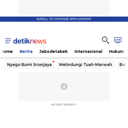
SCROLL TO CONTINUE WITH CONTENT
Home
Berita
Jabodetabek
Internasional
Hukum
Nyago Bumi Sriwijaya
Melindungi Tuah-Marwah
Ban
ADVERTISEMENT