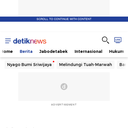
SCROLL TO CONTINUE WITH CONTENT
Home
Berita
Jabodetabek
Internasional
Hukum
Nyago Bumi Sriwijaya
Melindungi Tuah-Marwah
Ban
ADVERTISEMENT