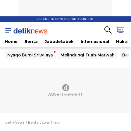
SCROLL TO CONTINUE WITH CONTENT
Home
Berita
Jabodetabek
Internasional
Huku
Nyago Bumi Sriwijaya
Melindungi Tuah-Marwah
Ban
detikNews
Berita Jawa Timur