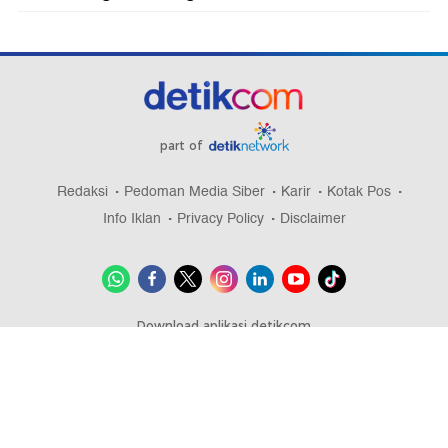
part of
Redaksi
Pedoman Media Siber
Karir
Kotak Pos
Info Iklan
Privacy Policy
Disclaimer
Download aplikasi detikcom
Copyright @ 2026 detikcom, All right reserved