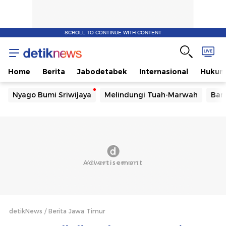
SCROLL TO CONTINUE WITH CONTENT
Home
Berita
Jabodetabek
Internasional
Huku
Nyago Bumi Sriwijaya
Melindungi Tuah-Marwah
Ban
detikNews
Berita Jawa Timur