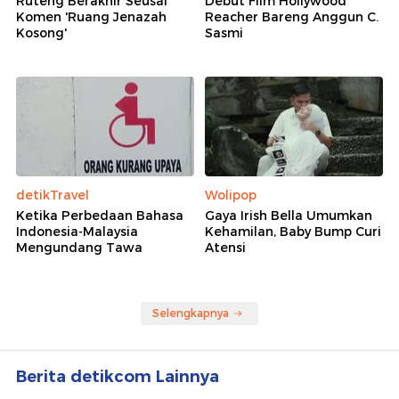
Ruteng Berakhir Seusai
Debut Film Hollywood
Komen 'Ruang Jenazah
Reacher Bareng Anggun C.
Kosong'
Sasmi
detikTravel
Wolipop
Ketika Perbedaan Bahasa
Gaya Irish Bella Umumkan
Indonesia-Malaysia
Kehamilan, Baby Bump Curi
Mengundang Tawa
Atensi
Selengkapnya
Berita detikcom Lainnya