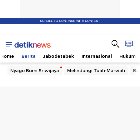
SCROLL TO CONTINUE WITH CONTENT
Home
Berita
Jabodetabek
Internasional
Hukum
Nyago Bumi Sriwijaya
Melindungi Tuah-Marwah
Ba