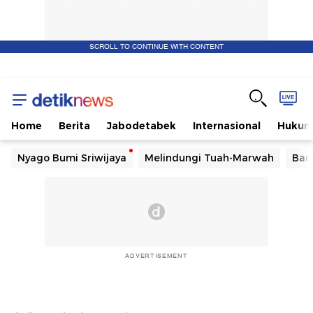
SCROLL TO CONTINUE WITH CONTENT
Home
Berita
Jabodetabek
Internasional
Huku
Nyago Bumi Sriwijaya
Melindungi Tuah-Marwah
Ban
ADVERTISEMENT