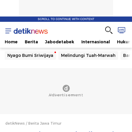
SCROLL TO CONTINUE WITH CONTENT
Home
Berita
Jabodetabek
Internasional
Huku
Nyago Bumi Sriwijaya
Melindungi Tuah-Marwah
Ban
detikNews
Berita Jawa Timur