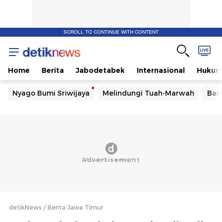
SCROLL TO CONTINUE WITH CONTENT
Home
Berita
Jabodetabek
Internasional
Huku
Nyago Bumi Sriwijaya
Melindungi Tuah-Marwah
Ban
detikNews
Berita Jawa Timur