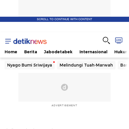
SCROLL TO CONTINUE WITH CONTENT
Home
Berita
Jabodetabek
Internasional
Huku
Nyago Bumi Sriwijaya
Melindungi Tuah-Marwah
Ban
ADVERTISEMENT