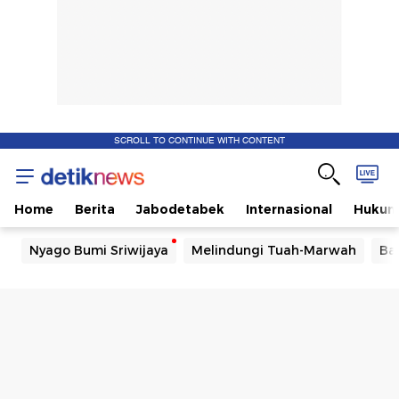
SCROLL TO CONTINUE WITH CONTENT
Home
Berita
Jabodetabek
Internasional
Huku
Nyago Bumi Sriwijaya
Melindungi Tuah-Marwah
Ba