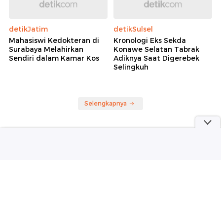
detikJatim
detikSulsel
Mahasiswi Kedokteran di
Kronologi Eks Sekda
Surabaya Melahirkan
Konawe Selatan Tabrak
Sendiri dalam Kamar Kos
Adiknya Saat Digerebek
Selingkuh
Selengkapnya
Berita detikcom Lainnya
Land Cruiser FJ Belum Dijual, tapi
Sudah Diborong Jusuf Hamka 61
Unit