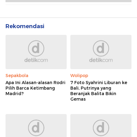
KSAD hingga Eks Panglima Kenang Ryamizard
Tokoh Senior Inspiratif di TNI
Rekomendasi
Sepakbola
Wolipop
Apa Ini Alasan-alasan Rodri
7 Foto Syahrini Liburan ke
Pilih Barca Ketimbang
Bali, Putrinya yang
Madrid?
Beranjak Balita Bikin
Gemas