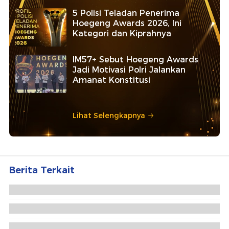
5 Polisi Teladan Penerima
Hoegeng Awards 2026, Ini
Kategori dan Kiprahnya
IM57+ Sebut Hoegeng Awards
Jadi Motivasi Polri Jalankan
Amanat Konstitusi
Lihat Selengkapnya
Berita Terkait
Menhan Ngumpul Bareng Purnawirawan TNI,
Wiranto hingga Gatot Nurmantyo Hadir
KPK Benarkan Gatot Heroe Tersangka Baru Kasus
Bea Cukai