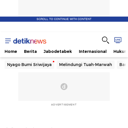
SCROLL TO CONTINUE WITH CONTENT
Home
Berita
Jabodetabek
Internasional
Huku
Nyago Bumi Sriwijaya
Melindungi Tuah-Marwah
Ban
ADVERTISEMENT