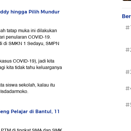
ddy hingga Pilih Mundur
Ber
#
h tatap muka ini dilakukan
ari penularan COVID-19.
jadi di SMKN 1 Sedayu, SMPN
#
kasus COVID-19), jadi kita
i kita tidak tahu keluarganya
#
ta siswa sekolah, kalau itu
#
t Isdadarmoko.
#
g Pelajar di Bantul, 11
n PTM di tingkat SMA dan SMK