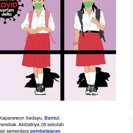
Bantul
i Kapanewon Sedayu,
,
merebak. Akibatnya 28 sekolah
pembelajaran
kan sementara