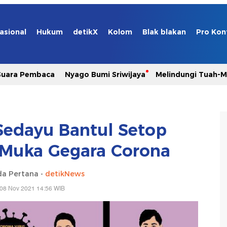
asional
Hukum
detikX
Kolom
Blak blakan
Pro Kon
Suara Pembaca
Nyago Bumi Sriwijaya
Melindungi Tuah-
Sedayu Bantul Setop
 Muka Gegara Corona
da Pertana -
detikNews
 08 Nov 2021 14:56 WIB