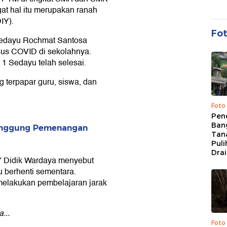
t hal itu merupakan ranah
IY).
Fo
Sedayu Rochmat Santosa
sus COVID di sekolahnya.
1 Sedayu telah selesai.
g terpapar guru, siswa, dan
Foto
Pen
Bang
Singgung Pemenangan
Tan
Puli
Dra
IY Didik Wardaya menyebut
berhenti sementara.
 melakukan pembelajaran jarak
...
Foto