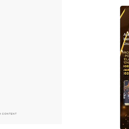
Aj
be
Usu
H CONTENT