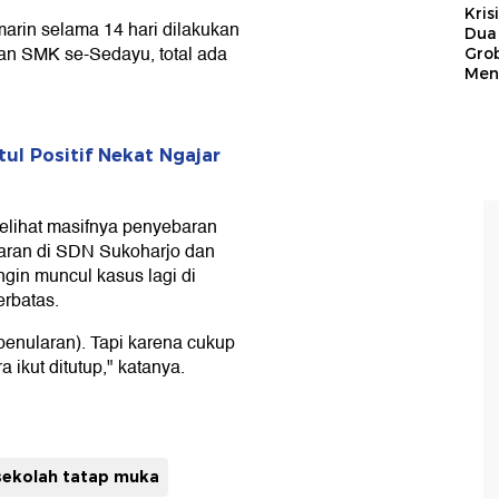
Kris
arin selama 14 hari dilakukan
Dua 
an SMK se-Sedayu, total ada
Gro
Men
ul Positif Nekat Ngajar
elihat masifnya penyebaran
aran di SDN Sukoharjo dan
gin muncul kasus lagi di
rbatas.
enularan). Tapi karena cukup
 ikut ditutup," katanya.
sekolah tatap muka