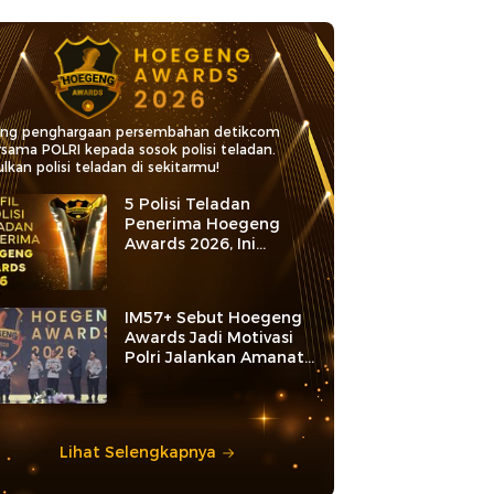
ang penghargaan persembahan detikcom
rsama POLRI kepada sosok polisi teladan.
lkan polisi teladan di sekitarmu!
5 Polisi Teladan
Penerima Hoegeng
Awards 2026, Ini
Kategori dan Kiprahnya
IM57+ Sebut Hoegeng
Awards Jadi Motivasi
Polri Jalankan Amanat
Konstitusi
Lihat Selengkapnya