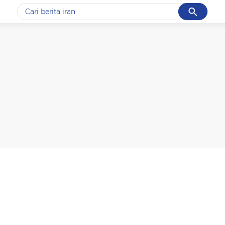
Cancel
Yang sedang ramai dicari
#1
gempa hari ini
#2
gempa
#3
iran
#4
demo
#5
prabowo
Promoted
Terakhir yang dicari
Loading...