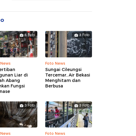
to
6 Foto
3 Foto
 News
Foto News
ertiban
Sungai Cileungsi
unan Liar di
Tercemar, Air Bekasi
ah Abang
Menghitam dan
hkan Fungsi
Berbusa
inase
3 Foto
3 Foto
 News
Foto News