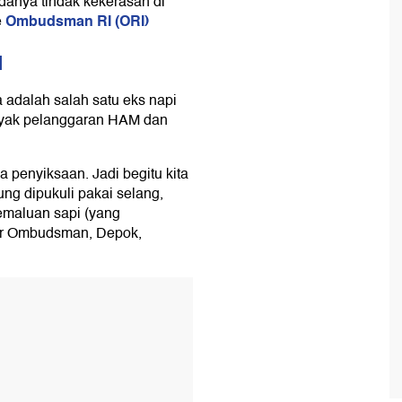
anya tindak kekerasan di
Ombudsman RI (ORI)
e
M
a adalah salah satu eks napi
anyak pelanggaran HAM dan
 penyiksaan. Jadi begitu kita
ng dipukuli pakai selang,
 kemaluan sapi (yang
ntor Ombudsman, Depok,