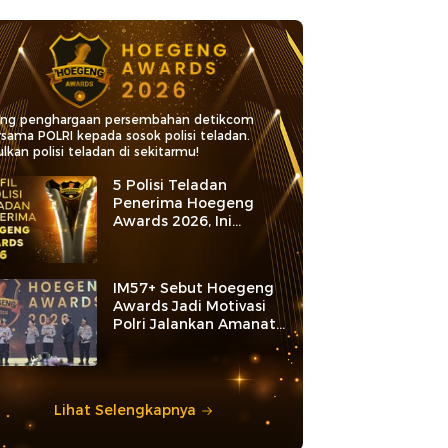
ang penghargaan persembahan detikcom
rsama POLRI kepada sosok polisi teladan.
lkan polisi teladan di sekitarmu!
5 Polisi Teladan
Penerima Hoegeng
Awards 2026, Ini
Kategori dan Kiprahnya
IM57+ Sebut Hoegeng
Awards Jadi Motivasi
Polri Jalankan Amanat
Konstitusi
Lihat Selengkapnya