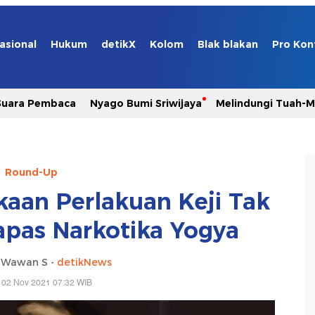
asional
Hukum
detikX
Kolom
Blak blakan
Pro Kon
Suara Pembaca
Nyago Bumi Sriwijaya
Melindungi Tuah-
Round-Up
kaan Perlakuan Keji Tak
apas Narkotika Yogya
i Wawan S -
detikNews
 02 Nov 2021 07:32 WIB