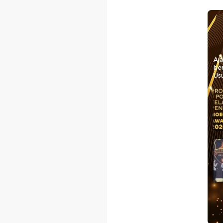
Aj
be
Usu