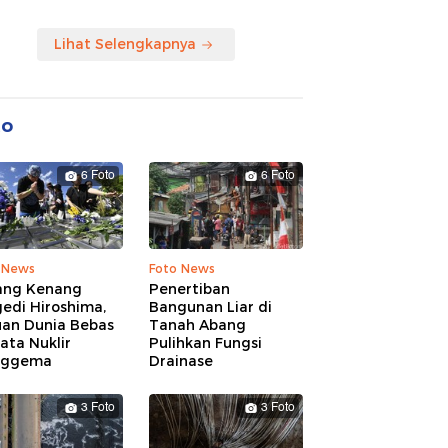
Lihat Selengkapnya
to
6 Foto
6 Foto
 News
Foto News
ang Kenang
Penertiban
edi Hiroshima,
Bangunan Liar di
uan Dunia Bebas
Tanah Abang
ata Nuklir
Pulihkan Fungsi
nggema
Drainase
3 Foto
3 Foto