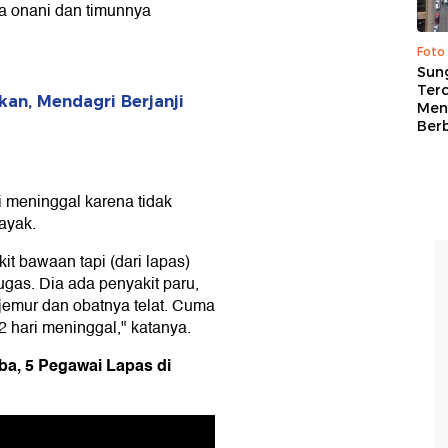
ta onani dan timunnya
Foto
Sung
Terc
an, Mendagri Berjanji
Men
Ber
 meninggal karena tidak
ayak.
t bawaan tapi (dari lapas)
gas. Dia ada penyakit paru,
rjemur dan obatnya telat. Cuma
2 hari meninggal," katanya.
oba, 5 Pegawai Lapas di