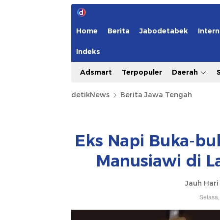
Home
Berita
Jabodetabek
Intern
Indeks
Adsmart
Terpopuler
Daerah
detikNews
Berita Jawa Tengah
Eks Napi Buka-bu
Manusiawi di L
Jauh Har
Selasa,