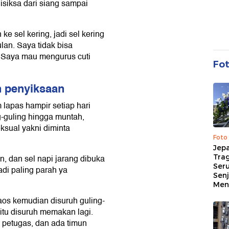
disiksa dari siang sampai
e sel kering, jadi sel kering
ulan. Saya tidak bisa
. Saya mau mengurus cuti
Fo
n penyiksaan
 lapas hampir setiap hari
g-guling hingga muntah,
ksual yakni diminta
Foto
Jep
Trag
n, dan sel napi jarang dibuka
Ser
adi paling parah ya
Senj
Me
 kaos kemudian disuruh guling-
itu disuruh memakan lagi.
 petugas, dan ada timun