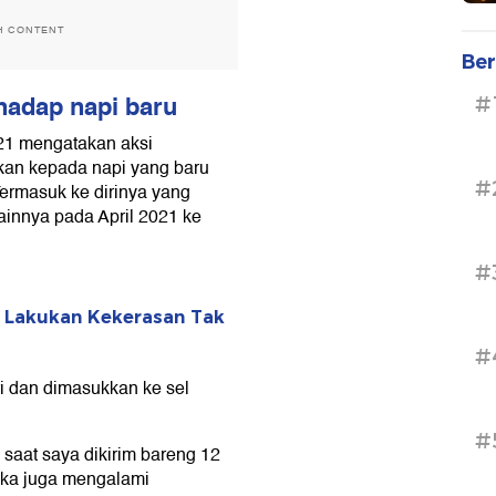
H CONTENT
Ber
hadap napi baru
#
21 mengatakan aksi
kan kepada napi yang baru
#
Termasuk ke dirinya yang
ainnya pada April 2021 ke
#
 Lakukan Kekerasan Tak
#
ri dan dimasukkan ke sel
#
 saat saya dikirim bareng 12
reka juga mengalami