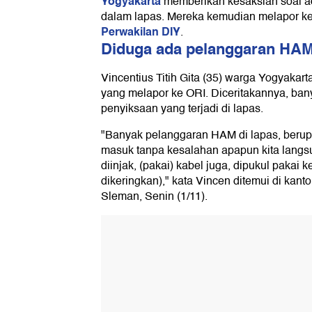
Yogyakarta
memberikan kesaksian soal ad
dalam lapas. Mereka kemudian melapor k
Perwakilan DIY
.
Diduga ada pelanggaran HA
Vincentius Titih Gita (35) warga Yogyakart
yang melapor ke ORI. Diceritakannya, b
penyiksaan yang terjadi di lapas.
"Banyak pelanggaran HAM di lapas, berupa
masuk tanpa kesalahan apapun kita langsu
diinjak, (pakai) kabel juga, dipukul pakai
dikeringkan)," kata Vincen ditemui di ka
Sleman, Senin (1/11).