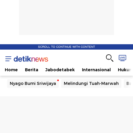
SCROLL TO CONTINUE WITH CONTENT
Home
Berita
Jabodetabek
Internasional
Huku
Nyago Bumi Sriwijaya
Melindungi Tuah-Marwah
Ba