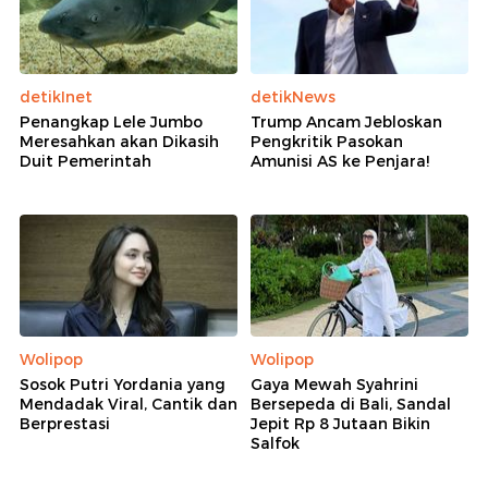
detikInet
detikNews
Penangkap Lele Jumbo
Trump Ancam Jebloskan
Meresahkan akan Dikasih
Pengkritik Pasokan
Duit Pemerintah
Amunisi AS ke Penjara!
Wolipop
Wolipop
Sosok Putri Yordania yang
Gaya Mewah Syahrini
Mendadak Viral, Cantik dan
Bersepeda di Bali, Sandal
Berprestasi
Jepit Rp 8 Jutaan Bikin
Salfok