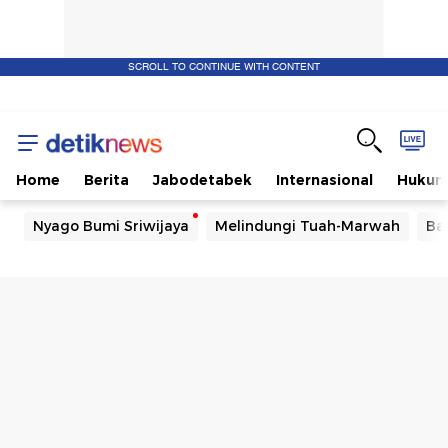
SCROLL TO CONTINUE WITH CONTENT
Home
Berita
Jabodetabek
Internasional
Huku
Nyago Bumi Sriwijaya
Melindungi Tuah-Marwah
Ba