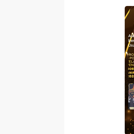
Aj
be
Usu