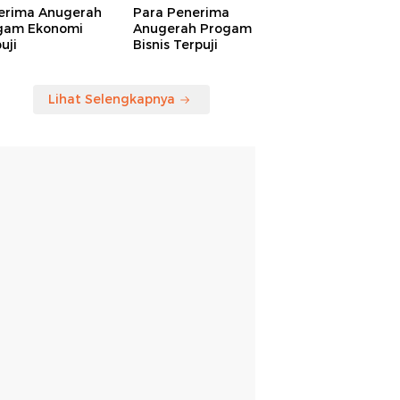
erima Anugerah
Para Penerima
gam Ekonomi
Anugerah Progam
uji
Bisnis Terpuji
Lihat Selengkapnya