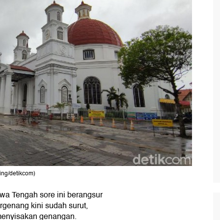
ling/detikcom)
wa Tengah sore ini berangsur
genang kini sudah surut,
 menyisakan genangan.