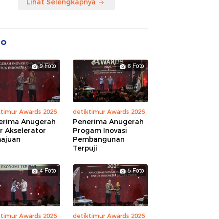
Lihat Selengkapnya
to
9 Foto
6 Foto
ktimur Awards 2026
detiktimur Awards 2026
erima Anugerah
Penerima Anugerah
r Akselerator
Progam Inovasi
ajuan
Pembangunan
Terpuji
4 Foto
5 Foto
ktimur Awards 2026
detiktimur Awards 2026