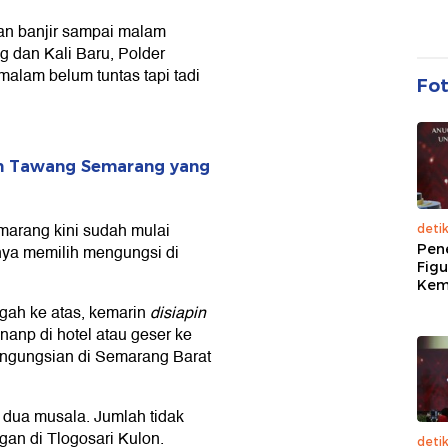
an banjir sampai malam
ng dan Kali Baru, Polder
malam belum tuntas tapi tadi
Fo
n Tawang Semarang yang
marang kini sudah mulai
deti
Pen
nya memilih mengungsi di
Figu
Kem
gah ke atas, kemarin
disiapin
anp di hotel atau geser ke
engungsian di Semarang Barat
u dua musala. Jumlah tidak
an di Tlogosari Kulon.
deti