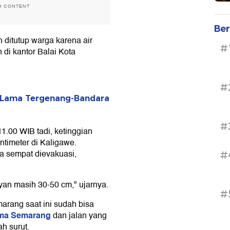
H CONTENT
Ber
 ditutup warga karena air
#
 di kantor Balai Kota
#
 Lama Tergenang-Bandara
#
1.00 WIB tadi, ketinggian
entimeter di Kaligawe.
a sempat dievakuasi,
#
an masih 30-50 cm," ujarnya.
#
marang saat ini sudah bisa
ama Semarang
dan jalan yang
h surut.