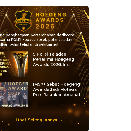
ang penghargaan persembahan detikcom
rsama POLRI kepada sosok polisi teladan.
lkan polisi teladan di sekitarmu!
5 Polisi Teladan
Penerima Hoegeng
Awards 2026, Ini
Kategori dan Kiprahnya
IM57+ Sebut Hoegeng
Awards Jadi Motivasi
Polri Jalankan Amanat
Konstitusi
Lihat Selengkapnya