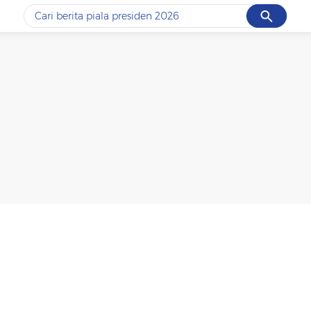
Cancel
Yang sedang ramai dicari
#1
data live draw sgp
#2
piala presiden 2026
#3
prabowo
#4
iran
#5
gempa hari ini
Promoted
Terakhir yang dicari
Loading...