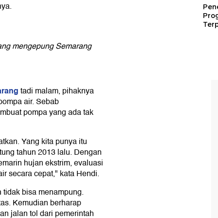
nya.
Pen
Pro
Terp
r yang mengepung Semarang
arang
tadi malam, pihaknya
pompa air. Sebab
embuat pompa yang ada tak
tkan. Yang kita punya itu
itung tahun 2013 lalu. Dengan
marin hujan ekstrim, evaluasi
 secara cepat," kata Hendi.
h tidak bisa menampung.
itas. Kemudian berharap
an jalan tol dari pemerintah