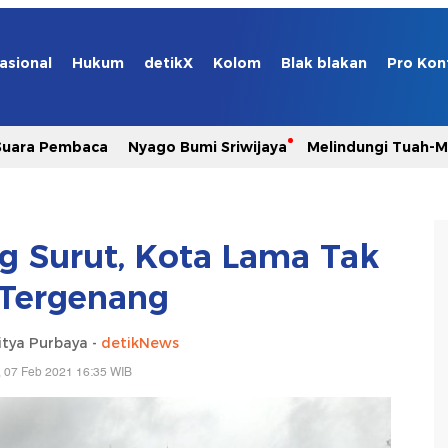
asional
Hukum
detikX
Kolom
Blak blakan
Pro Kon
Suara Pembaca
Nyago Bumi Sriwijaya
Melindungi Tuah-
ng Surut, Kota Lama Tak
 Tergenang
itya Purbaya -
detikNews
 07 Feb 2021 16:35 WIB