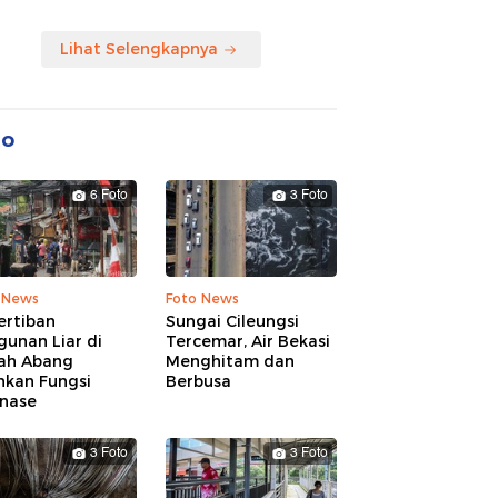
Lihat Selengkapnya
to
6 Foto
3 Foto
 News
Foto News
ertiban
Sungai Cileungsi
unan Liar di
Tercemar, Air Bekasi
ah Abang
Menghitam dan
hkan Fungsi
Berbusa
inase
3 Foto
3 Foto