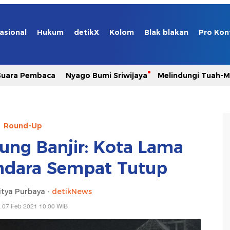
asional
Hukum
detikX
Kolom
Blak blakan
Pro Kon
Suara Pembaca
Nyago Bumi Sriwijaya
Melindungi Tuah-
Round-Up
ng Banjir: Kota Lama
ndara Sempat Tutup
itya Purbaya -
detikNews
 07 Feb 2021 10:00 WIB