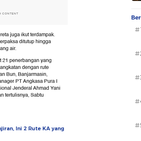
H CONTENT
Ber
#
eta juga ikut terdampak.
rpaksa ditutup hingga
ang air.
#
at 21 penerbangan yang
angkatan dengan rute
an Bun, Banjarmasin,
#
anager PT Angkasa Pura I
sional Jenderal Ahmad Yani
 tertulisnya, Sabtu
#
#
ran, Ini 2 Rute KA yang