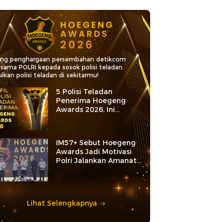
ang penghargaan persembahan detikcom
rsama POLRI kepada sosok polisi teladan.
lkan polisi teladan di sekitarmu!
5 Polisi Teladan
Penerima Hoegeng
Awards 2026, Ini
Kategori dan Kiprahnya
IM57+ Sebut Hoegeng
Awards Jadi Motivasi
Polri Jalankan Amanat
Konstitusi
Lihat Selengkapnya