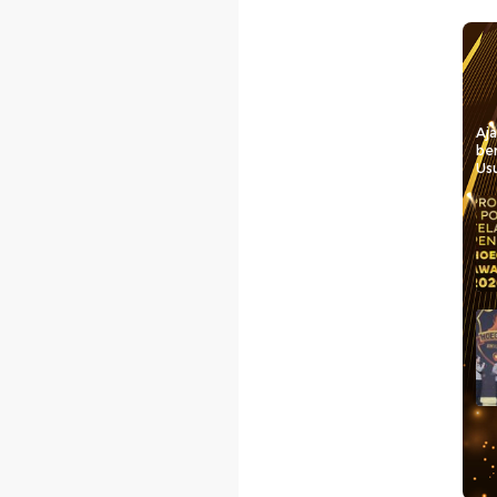
Aj
be
Usu