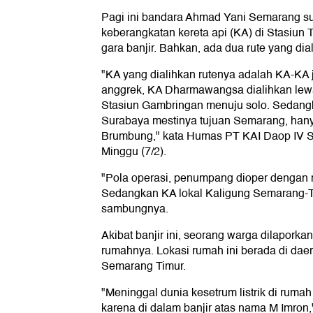
Pagi ini bandara Ahmad Yani Semarang s
keberangkatan kereta api (KA) di Stasiun
gara banjir. Bahkan, ada dua rute yang dia
"KA yang dialihkan rutenya adalah KA-KA 
anggrek, KA Dharmawangsa dialihkan lewat 
Stasiun Gambringan menuju solo. Sedang
Surabaya mestinya tujuan Semarang, hanya
Brumbung," kata Humas PT KAI Daop IV S
Minggu (7/2).
"Pola operasi, penumpang dioper dengan
Sedangkan KA lokal Kaligung Semarang-Te
sambungnya.
Akibat banjir ini, seorang warga dilaporkan 
rumahnya. Lokasi rumah ini berada di da
Semarang Timur.
"Meninggal dunia kesetrum listrik di ruma
karena di dalam banjir atas nama M Imron