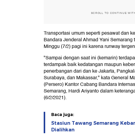
SCROLL TO CONTINUE WIT
Transportasi umum seperti pesawat dan ker
Bandara Jenderal Ahmad Yani Semarang te
Minggu (7/2) pagi ini karena runway tergen
"Sampai dengan saat ini (kemarin) terdap
terdampak baik kedatangan maupun keber
penerbangan dari dan ke Jakarta, Pangkal
Surabaya, dan Makassar," kata General M
(Persero) Kantor Cabang Bandara Interna
Semarang, Hardi Ariyanto dalam keterangan
(6/2/2021).
Baca juga:
Stasiun Tawang Semarang Kebanji
Dialihkan