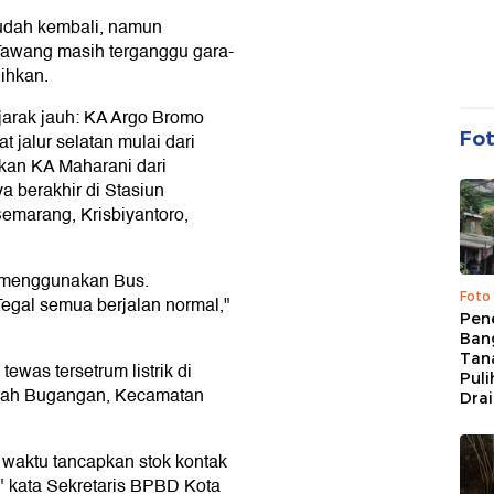
udah kembali, namun
 Tawang masih terganggu gara-
lihkan.
jarak jauh: KA Argo Bromo
Fo
jalur selatan mulai dari
kan KA Maharani dari
 berakhir di Stasiun
emarang, Krisbiyantoro,
 menggunakan Bus.
Foto
gal semua berjalan normal,"
Pen
Bang
Tan
tewas tersetrum listrik di
Puli
erah Bugangan, Kecamatan
Dra
h waktu tancapkan stok kontak
," kata Sekretaris BPBD Kota