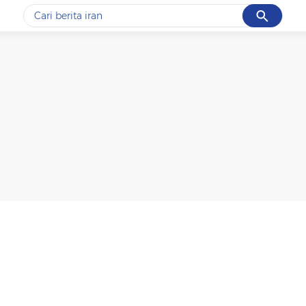
Cancel
Yang sedang ramai dicari
#1
gempa hari ini
#2
gempa
#3
iran
#4
demo
#5
prabowo
Promoted
Terakhir yang dicari
Loading...