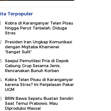
ita Terpopuler
1
Kobra di Karanganyar Telan Pisau
hingga Perut Terbelah, Diduga
Stres
2
Presiden Iran Ungkap Komunikasi
dengan Mojtaba Khamenei
'Sangat Sulit'
3
Saepul Pemutilasi Pria di Depok
Gabung Grup Sesama Jenis,
Rencanakan Bunuh Korban
4
Kobra Telan Pisau di Karanganyar
karena Stres? Ini Penjelasan Pakar
UGM
5
BRIN Bawa Sepatu Buatan Sendiri
Saat Temui Prabowo, Mau
Diproduksi Massal