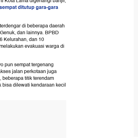
i Kota Lama digenangi banjir,
empat ditutup gara-gara
r terdengar di beberapa daerah
 Genuk, dan lainnya. BPBD
76 Kelurahan, dan 10
melakukan evakuasi warga di
yo pun sempat tergenang
akses jalan perkotaan juga
, beberapa titik terendam
 bisa dilewati kendaraan kecil