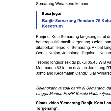
Semarang Winarsono kemarin.
Baca juga:
Banjir Semarang Rendam 76 Kelu
Kesetrum
Banjir di Kota Semarang langsung surut d
beberapa titik masih tergenang. Selain ban
dilaporkan terjadi di Semarang. Akibat lon
Genuk Krajan, Jomblang, Tegalsari, Kecam
"Tebing longsor sekitar pukul 05.45 WIB y
Maemunah 63 tahun di Jalan Jomblang R
Jomblang Kecamatan Candi," ujar Winarso
Selengkapnya soal banjir di Semarang, dar
hingga Menteri PUPR Basuki Hadimuljono.
Simak video 'Semarang Banjir, Kota Lama
Tergenang':