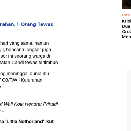
Foto
Kris
rahan, 1 Orang Tewas
Dua 
Gro
Men
i hari yang sama, namun
jir, bencana longsor juga
gsor ini seorang warga di
atan Candi tewas tertimbun.
ang meninggal dunia ibu
T O3/RW I Kelurahan
.
i Wali Kota Hendrar Prihadi
..
 'Little Netherland' Ikut