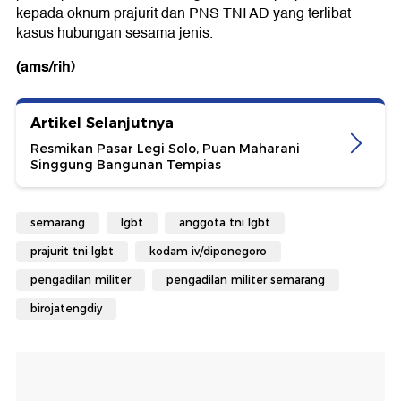
kepada oknum prajurit dan PNS TNI AD yang terlibat
kasus hubungan sesama jenis.
(ams/rih)
Artikel Selanjutnya
Resmikan Pasar Legi Solo, Puan Maharani
Singgung Bangunan Tempias
semarang
lgbt
anggota tni lgbt
prajurit tni lgbt
kodam iv/diponegoro
pengadilan militer
pengadilan militer semarang
birojatengdiy