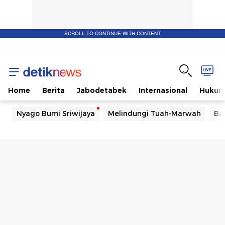
SCROLL TO CONTINUE WITH CONTENT
Home
Berita
Jabodetabek
Internasional
Huku
Nyago Bumi Sriwijaya
Melindungi Tuah-Marwah
Ba