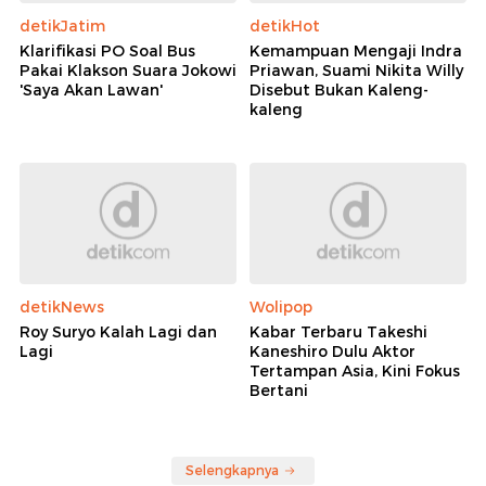
detikJatim
detikHot
Klarifikasi PO Soal Bus
Kemampuan Mengaji Indra
Pakai Klakson Suara Jokowi
Priawan, Suami Nikita Willy
'Saya Akan Lawan'
Disebut Bukan Kaleng-
kaleng
detikNews
Wolipop
Roy Suryo Kalah Lagi dan
Kabar Terbaru Takeshi
Lagi
Kaneshiro Dulu Aktor
Tertampan Asia, Kini Fokus
Bertani
Selengkapnya