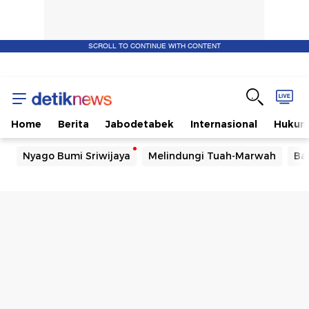
SCROLL TO CONTINUE WITH CONTENT
Home
Berita
Jabodetabek
Internasional
Huku
Nyago Bumi Sriwijaya
Melindungi Tuah-Marwah
Ba