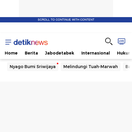
SCROLL TO CONTINUE WITH CONTENT
Home
Berita
Jabodetabek
Internasional
Huku
Nyago Bumi Sriwijaya
Melindungi Tuah-Marwah
Ba