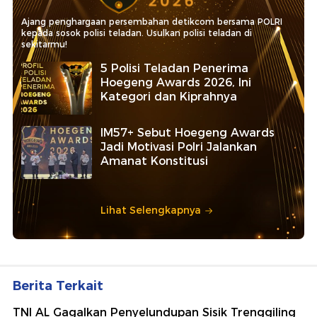
Ajang penghargaan persembahan detikcom bersama POLRI
kepada sosok polisi teladan. Usulkan polisi teladan di
sekitarmu!
5 Polisi Teladan Penerima
Hoegeng Awards 2026, Ini
Kategori dan Kiprahnya
IM57+ Sebut Hoegeng Awards
Jadi Motivasi Polri Jalankan
Amanat Konstitusi
Lihat Selengkapnya
Berita Terkait
TNI AL Gagalkan Penyelundupan Sisik Trenggiling