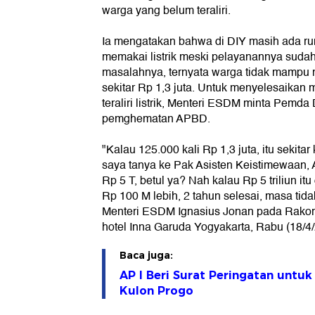
warga yang belum teraliri.
Ia mengatakan bahwa di DIY masih ada r
memakai listrik meski pelayanannya sudah
masalahnya, ternyata warga tidak mamp
sekitar Rp 1,3 juta. Untuk menyelesaikan
teraliri listrik, Menteri ESDM minta Pemd
pemghematan APBD.
"Kalau 125.000 kali Rp 1,3 juta, itu sekitar
saya tanya ke Pak Asisten Keistimewaan
Rp 5 T, betul ya? Nah kalau Rp 5 triliun it
Rp 100 M lebih, 2 tahun selesai, masa tida
Menteri ESDM Ignasius Jonan pada Rakor
hotel Inna Garuda Yogyakarta, Rabu (18/4/
Baca juga:
AP I Beri Surat Peringatan untu
Kulon Progo