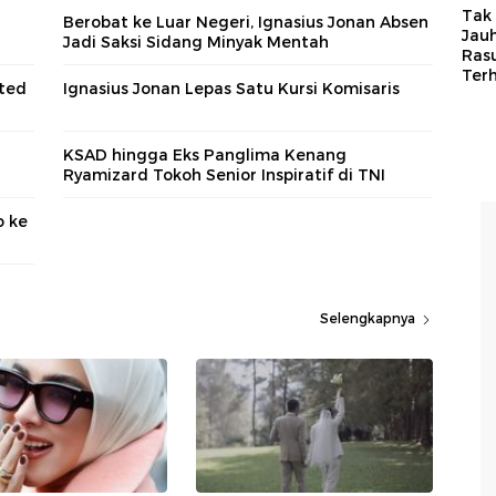
Tak 
Berobat ke Luar Negeri, Ignasius Jonan Absen
Jauh
Jadi Saksi Sidang Minyak Mentah
Ras
Ter
ited
Ignasius Jonan Lepas Satu Kursi Komisaris
KSAD hingga Eks Panglima Kenang
Ryamizard Tokoh Senior Inspiratif di TNI
o ke
Selengkapnya