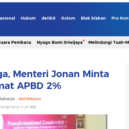
asional
Hukum
detikX
Kolom
Blak blakan
Pro Kon
Suara Pembaca
Nyago Bumi Sriwijaya
Melindungi Tuah-
ga, Menteri Jonan Minta
mat APBD 2%
Raharjo -
detikNews
18 Apr 2018 17:57 WIB