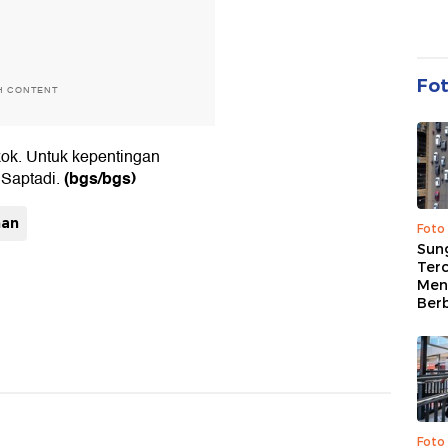
Fo
H CONTENT
kok. Untuk kepentingan
(bgs/bgs)
 Saptadi.
nan
Foto
Sung
Terc
Men
Ber
Foto