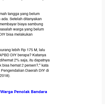
umah tangga yang belum
 ada. Setelah ditanyakan
u membayar biaya sambung
 masalah warga yang belum
a DIY bisa melakukan
 kurang lebih Rp 175 M, lalu
, APBD DIY berapa? Katanya
u dihemat 2% saja, itu dapatnya
k bisa hemat 2 persen?," kata
 Pengendalian Daerah DIY di
2018).
k Warga Penolak Bandara