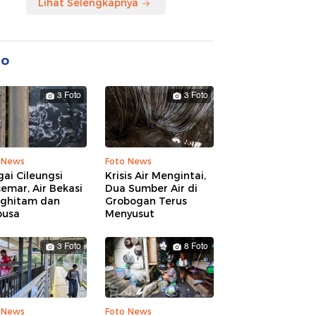
Lihat Selengkapnya
to
3 Foto
3 Foto
 News
Foto News
ai Cileungsi
Krisis Air Mengintai,
emar, Air Bekasi
Dua Sumber Air di
ghitam dan
Grobogan Terus
busa
Menyusut
3 Foto
8 Foto
 News
Foto News