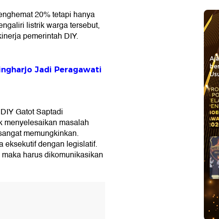
enghemat 20% tetapi hanya
liri listrik warga tersebut,
inerja pemerintah DIY.
Aj
be
ingharjo Jadi Peragawati
Usu
 DIY Gatot Saptadi
 menyelesaikan masalah
tu sangat memungkinkan.
eksekutif dengan legislatif.
fi maka harus dikomunikasikan