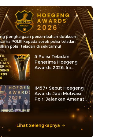
ang penghargaan persembahan detikcom
rsama POLRI kepada sosok polisi teladan.
lkan polisi teladan di sekitarmu!
5 Polisi Teladan
Penerima Hoegeng
Awards 2026, Ini
Kategori dan Kiprahnya
IM57+ Sebut Hoegeng
Awards Jadi Motivasi
Polri Jalankan Amanat
Konstitusi
Lihat Selengkapnya