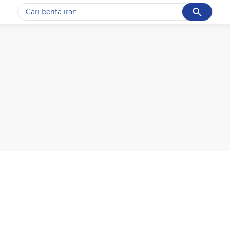
Cancel
Yang sedang ramai dicari
#1
gempa hari ini
#2
gempa
#3
iran
#4
demo
#5
prabowo
Promoted
Terakhir yang dicari
Loading...