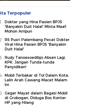
ita Terpopuler
1
Dokter yang Hina Pasien BPJS
'Banyakin Duit Halal' Minta Maaf:
Mohon Ampun
2
RS Pusri Palembang Pecat Dokter
Viral Hina Pasien BPJS 'Banyakin
Duit Halal'
3
Rudy Tanoesoedibjo Absen Lagi,
KPK: Jangan Tunda-tunda
Penyidikan!
4
Mobil Terbakar di Tol Dalam Kota,
Lalin Arah Cawang Macet Malam
Ini
5
Geger Mayat dalam Bagasi Mobil
di Grobogan, Diduga Bos Konter
HP yang Hilang