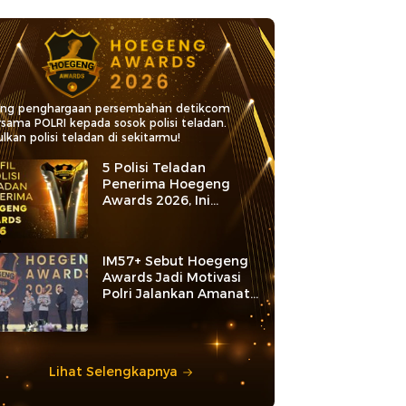
ang penghargaan persembahan detikcom
rsama POLRI kepada sosok polisi teladan.
lkan polisi teladan di sekitarmu!
5 Polisi Teladan
Penerima Hoegeng
Awards 2026, Ini
Kategori dan Kiprahnya
IM57+ Sebut Hoegeng
Awards Jadi Motivasi
Polri Jalankan Amanat
Konstitusi
Lihat Selengkapnya