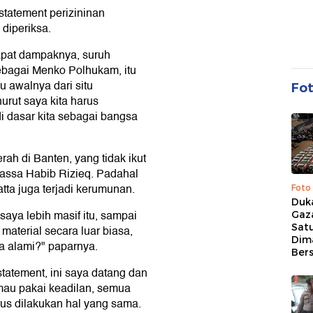
tatement perizininan
diperiksa.
apat dampaknya, suruh
ebagai Menko Polhukam, itu
u awalnya dari situ
Fo
urut saya kita harus
i dasar kita sebagai bangsa
ah di Banten, yang tidak ikut
massa Habib Rizieq. Padahal
ta juga terjadi kerumunan.
Foto
Duk
aya lebih masif itu, sampai
Gaz
Sat
material secara luar biasa,
Dim
ya alami?" paparnya.
Ber
tatement, ini saya datang dan
au pakai keadilan, semua
rus dilakukan hal yang sama.