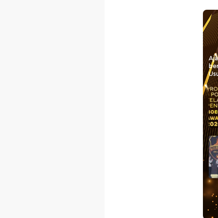
Aj
be
Usu