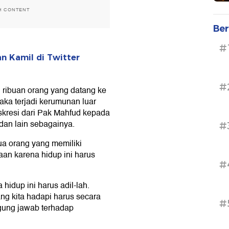
H CONTENT
Ber
#
 Kamil di Twitter
#
ri ribuan orang yang datang ke
aka terjadi kerumunan luar
iskresi dari Pak Mahfud kepada
dan lain sebagainya.
#
ua orang yang memiliki
an karena hidup ini harus
#
 hidup ini harus adil-lah.
g kita hadapi harus secara
#
ggung jawab terhadap