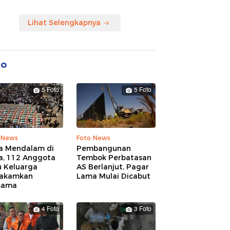
Lihat Selengkapnya
to
5 Foto
5 Foto
 News
Foto News
a Mendalam di
Pembangunan
a, 112 Anggota
Tembok Perbatasan
u Keluarga
AS Berlanjut, Pagar
akamkan
Lama Mulai Dicabut
sama
4 Foto
3 Foto