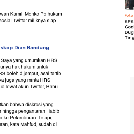
dwan Kamil, Menko Polhukam
Foto
ial Twitter miliknya siap
KPK 
God
Duga
Tin
oskop Dian Bandung
b. Saya yang umumkan HRS
 punya hak hukum untuk
boleh dijemput, asal tertib
aya juga yang minta HRS
ud lewat akun Twitter, Rabu
utkan bahwa diskresi yang
n hingga pengantaran Habib
a ke Petamburan. Tetapi,
ran, kata Mahfud, sudah di