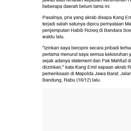
jawab atas rentetan kejadian kerumunan H
beberapa daerah belum lama ini.
Pasalnya, pria yang akrab disapa Kang Em
terjadi salah satunya dipicu pernyataan 
penjemputan Habib Rizieq di Bandara So
waktu lalu.
"Izinkan saya beropini secara pribadi terha
pertama menurut saya semua kekisruhan yan
sejak adanya statement dari Pak Mahfud 
diizinkan," kata Kang Emil sapaan akrab 
pemeriksaan di Mapolda Jawa Barat, Jala
Bandung, Rabu (16/12) lalu.