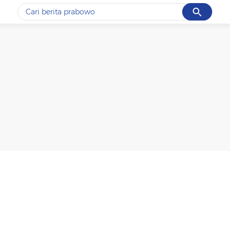
Cancel
Yang sedang ramai dicari
#1
gempa hari ini
#2
gempa
#3
prabowo
#4
iran
#5
demo
Promoted
Terakhir yang dicari
Loading...