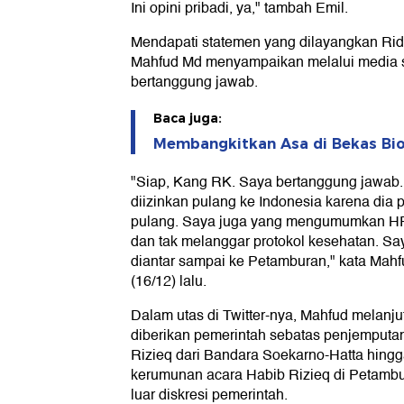
Ini opini pribadi, ya," tambah Emil.
Mendapati statemen yang dilayangkan Ri
Mahfud Md menyampaikan melalui media sos
bertanggung jawab.
Baca juga:
Membangkitkan Asa di Bekas Bi
"Siap, Kang RK. Saya bertanggung jawa
diizinkan pulang ke Indonesia karena dia
pulang. Saya juga yang mengumumkan HRS 
dan tak melanggar protokol kesehatan. S
diantar sampai ke Petamburan," kata Mahf
(16/12) lalu.
Dalam utas di Twitter-nya, Mahfud melanj
diberikan pemerintah sebatas penjemputa
Rizieq dari Bandara Soekarno-Hatta hingg
kerumunan acara Habib Rizieq di Petambu
luar diskresi pemerintah.