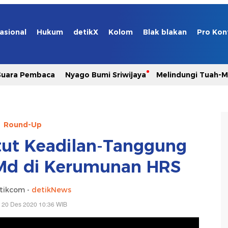
asional
Hukum
detikX
Kolom
Blak blakan
Pro Kon
Suara Pembaca
Nyago Bumi Sriwijaya
Melindungi Tuah-
Round-Up
ut Keadilan-Tanggung
Md di Kerumunan HRS
tikcom -
detikNews
 20 Des 2020 10:36 WIB