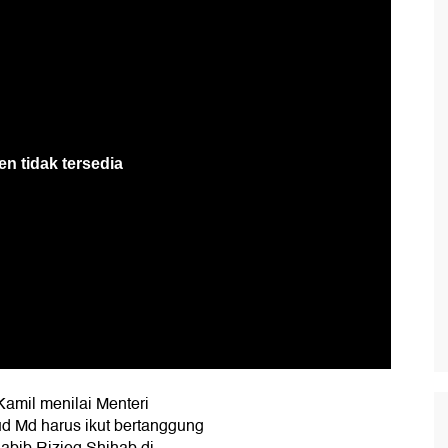
amil menilai Menteri
d Md harus ikut bertanggung