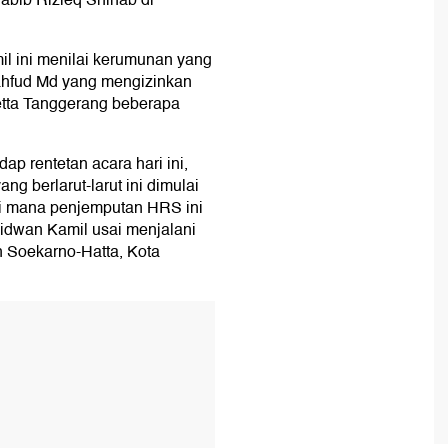
abib Rizieq Shihab di
il ini menilai kerumunan yang
Mahfud Md yang mengizinkan
etta Tanggerang beberapa
dap rentetan acara hari ini,
g berlarut-larut ini dimulai
di mana penjemputan HRS ini
Ridwan Kamil usai menjalani
n Soekarno-Hatta, Kota