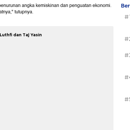
 penurunan angka kemiskinan dan penguatan ekonomi.
Ber
nya," tutupnya.
#
uthfi dan Taj Yasin
#
#
#
#