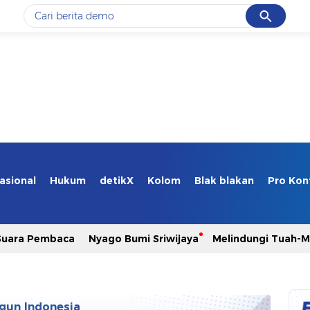
Cancel
Yang sedang ramai dicari
#1
gempa hari ini
#2
gempa
#3
iran
#4
demo
#5
prabowo
asional
Hukum
detikX
Kolom
Blak blakan
Pro Kon
Promoted
Suara Pembaca
Nyago Bumi Sriwijaya
Melindungi Tuah-
Terakhir yang dicari
Loading...
gun Indonesia