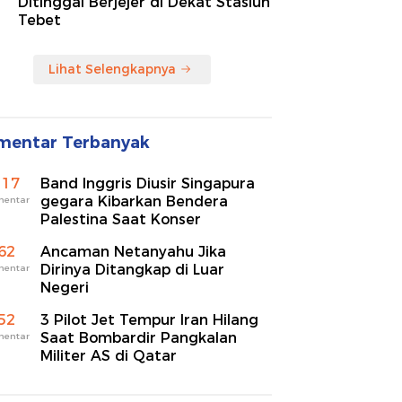
Ditinggal Berjejer di Dekat Stasiun
Tebet
Lihat Selengkapnya
mentar Terbanyak
117
Band Inggris Diusir Singapura
gegara Kibarkan Bendera
mentar
Palestina Saat Konser
62
Ancaman Netanyahu Jika
Dirinya Ditangkap di Luar
mentar
Negeri
52
3 Pilot Jet Tempur Iran Hilang
Saat Bombardir Pangkalan
mentar
Militer AS di Qatar