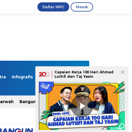
Daftar MPC
Masuk
Capaian Kerja 100 Hari Ahmad
tra
Infografis
Foto
Luthfi dan Taj Yasin
Video
Marwah
Bangun Indonesia