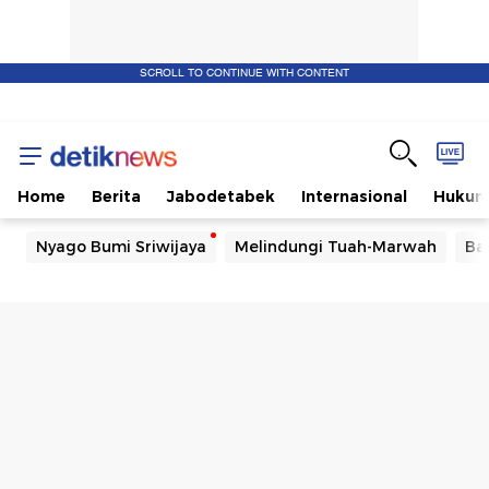
SCROLL TO CONTINUE WITH CONTENT
Home
Berita
Jabodetabek
Internasional
Huku
Nyago Bumi Sriwijaya
Melindungi Tuah-Marwah
Ba